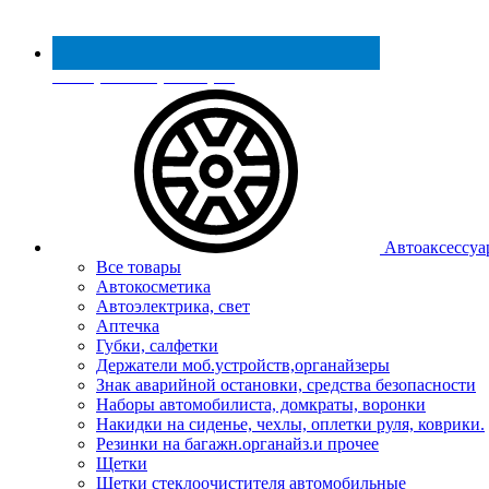
Реестр МинПромТорга
Автоаксессуа
Все товары
Автокосметика
Автоэлектрика, свет
Аптечка
Губки, салфетки
Держатели моб.устройств,органайзеры
Знак аварийной остановки, средства безопасности
Наборы автомобилиста, домкраты, воронки
Накидки на сиденье, чехлы, оплетки руля, коврики.
Резинки на багажн.органайз.и прочее
Щетки
Щетки стеклоочистителя автомобильные