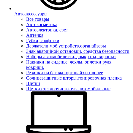
Автоаксессуары
Все товары
Автокосметика
Автоэлектрика, свет
Аптечка
Губки, салфетки
Держатели моб.устройств,органайзеры
Знак аварийной остановки, средства безопасности
Наборы автомобилиста, домкраты, воронки
Накидки на сиденье, чехлы, оплетки руля,
коврики.
Резинки на багажн.органайз.и прочее
Солнцезащитные шторы,тонировочная пленка
Щетки
Щетки стеклоочистителя автомобильные