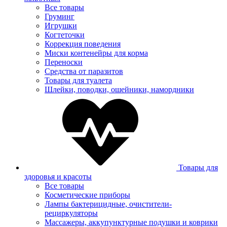
Все товары
Груминг
Игрушки
Когтеточки
Коррекция поведения
Миски контенейры для корма
Переноски
Средства от паразитов
Товары для туалета
Шлейки, поводки, ошейники, намордники
Товары для
здоровья и красоты
Все товары
Косметические приборы
Лампы бактерицидные, очистители-
рециркуляторы
Массажеры, аккупунктурные подушки и коврики