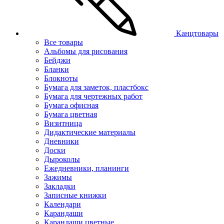
Канцтовары
Все товары
Альбомы для рисования
Бейджи
Бланки
Блокноты
Бумага для заметок, пластбокс
Бумага для чертежных работ
Бумага офисная
Бумага цветная
Визитница
Дидактические материалы
Дневники
Доски
Дыроколы
Ежедневники, планинги
Зажимы
Закладки
Записные книжки
Календари
Карандаши
Карандаши цветные