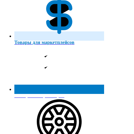
Товары для маркетплейсов
Реестр МинПромТорга