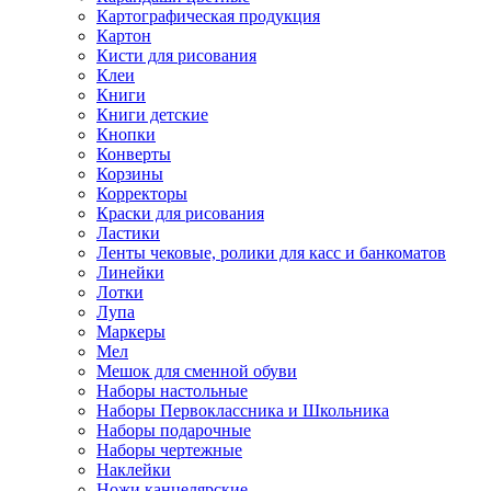
Картографическая продукция
Картон
Кисти для рисования
Клеи
Книги
Книги детские
Кнопки
Конверты
Корзины
Корректоры
Краски для рисования
Ластики
Ленты чековые, ролики для касс и банкоматов
Линейки
Лотки
Лупа
Маркеры
Мел
Мешок для сменной обуви
Наборы настольные
Наборы Первоклассника и Школьника
Наборы подарочные
Наборы чертежные
Наклейки
Ножи канцелярские