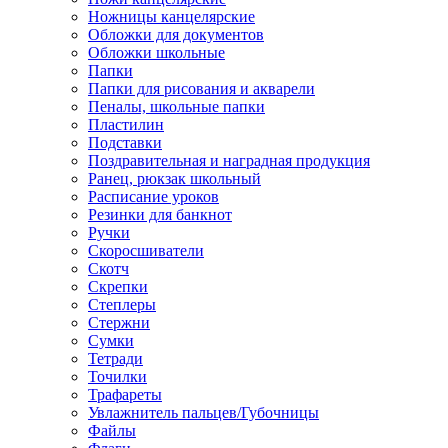
Ножницы канцелярские
Обложки для документов
Обложки школьные
Папки
Папки для рисования и акварели
Пеналы, школьные папки
Пластилин
Подставки
Поздравительная и наградная продукция
Ранец, рюкзак школьный
Расписание уроков
Резинки для банкнот
Ручки
Скоросшиватели
Скотч
Скрепки
Степлеры
Стержни
Сумки
Тетради
Точилки
Трафареты
Увлажнитель пальцев/Губочницы
Файлы