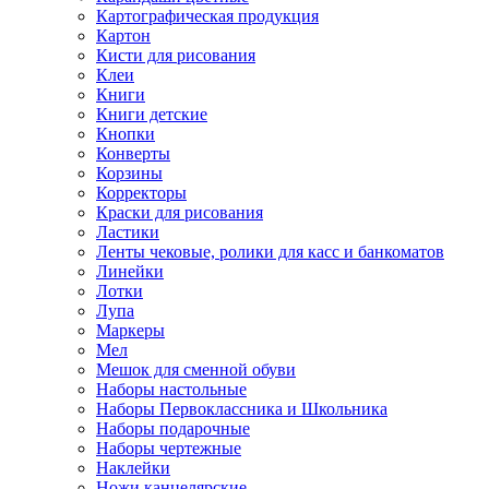
Картографическая продукция
Картон
Кисти для рисования
Клеи
Книги
Книги детские
Кнопки
Конверты
Корзины
Корректоры
Краски для рисования
Ластики
Ленты чековые, ролики для касс и банкоматов
Линейки
Лотки
Лупа
Маркеры
Мел
Мешок для сменной обуви
Наборы настольные
Наборы Первоклассника и Школьника
Наборы подарочные
Наборы чертежные
Наклейки
Ножи канцелярские