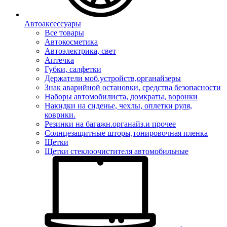
Автоаксессуары
Все товары
Автокосметика
Автоэлектрика, свет
Аптечка
Губки, салфетки
Держатели моб.устройств,органайзеры
Знак аварийной остановки, средства безопасности
Наборы автомобилиста, домкраты, воронки
Накидки на сиденье, чехлы, оплетки руля,
коврики.
Резинки на багажн.органайз.и прочее
Солнцезащитные шторы,тонировочная пленка
Щетки
Щетки стеклоочистителя автомобильные