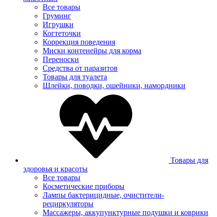
Все товары
Груминг
Игрушки
Когтеточки
Коррекция поведения
Миски контенейры для корма
Переноски
Средства от паразитов
Товары для туалета
Шлейки, поводки, ошейники, намордники
Товары для
здоровья и красоты
Все товары
Косметические приборы
Лампы бактерицидные, очистители-
рециркуляторы
Массажеры, аккупунктурные подушки и коврики