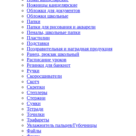
Ножницы канцелярские
Обложки для документов
Обложки школьные
Папки
Папки для рисования и акварели
Пеналы, школьные папки
Пластилин
Подставки
Поздравительная и наградная продукция
Ранец, рюкзак школьный
Расписание уроков
Резинки для банкнот
Ручки
Скоросшиватели
Скотч
Скрепки
Степлеры
Стержни
Сумки
Тетради
Точилки
Трафареты
Увлажнитель пальцев/Губочницы
Файлы