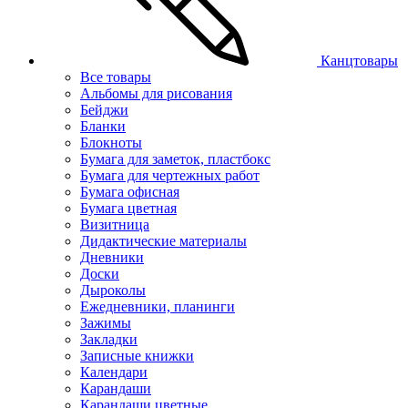
Канцтовары
Все товары
Альбомы для рисования
Бейджи
Бланки
Блокноты
Бумага для заметок, пластбокс
Бумага для чертежных работ
Бумага офисная
Бумага цветная
Визитница
Дидактические материалы
Дневники
Доски
Дыроколы
Ежедневники, планинги
Зажимы
Закладки
Записные книжки
Календари
Карандаши
Карандаши цветные