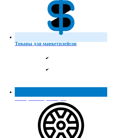
Товары для маркетплейсов
Реестр МинПромТорга