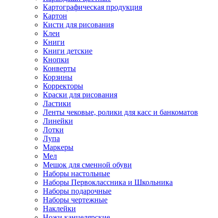
Картографическая продукция
Картон
Кисти для рисования
Клеи
Книги
Книги детские
Кнопки
Конверты
Корзины
Корректоры
Краски для рисования
Ластики
Ленты чековые, ролики для касс и банкоматов
Линейки
Лотки
Лупа
Маркеры
Мел
Мешок для сменной обуви
Наборы настольные
Наборы Первоклассника и Школьника
Наборы подарочные
Наборы чертежные
Наклейки
Ножи канцелярские