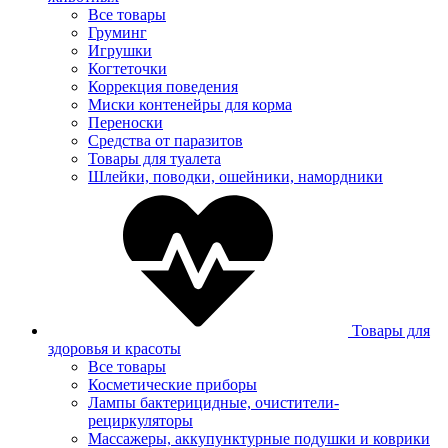
Все товары
Груминг
Игрушки
Когтеточки
Коррекция поведения
Миски контенейры для корма
Переноски
Средства от паразитов
Товары для туалета
Шлейки, поводки, ошейники, намордники
Товары для
здоровья и красоты
Все товары
Косметические приборы
Лампы бактерицидные, очистители-
рециркуляторы
Массажеры, аккупунктурные подушки и коврики