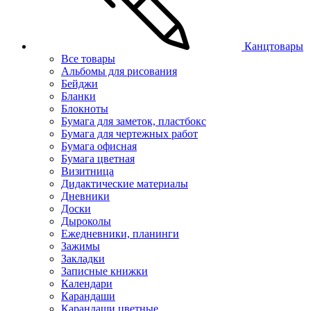
Канцтовары
Все товары
Альбомы для рисования
Бейджи
Бланки
Блокноты
Бумага для заметок, пластбокс
Бумага для чертежных работ
Бумага офисная
Бумага цветная
Визитница
Дидактические материалы
Дневники
Доски
Дыроколы
Ежедневники, планинги
Зажимы
Закладки
Записные книжки
Календари
Карандаши
Карандаши цветные