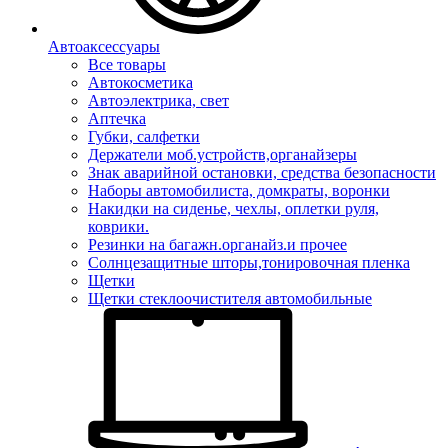
Автоаксессуары
Все товары
Автокосметика
Автоэлектрика, свет
Аптечка
Губки, салфетки
Держатели моб.устройств,органайзеры
Знак аварийной остановки, средства безопасности
Наборы автомобилиста, домкраты, воронки
Накидки на сиденье, чехлы, оплетки руля,
коврики.
Резинки на багажн.органайз.и прочее
Солнцезащитные шторы,тонировочная пленка
Щетки
Щетки стеклоочистителя автомобильные