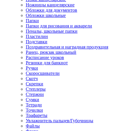
Ножницы канцелярские
Обложки для документов
Обложки школьные
Папки
Папки для рисования и акварели
Пеналы, школьные папки
Пластилин
Подставки
Поздравительная и наградная продукция
Ранец, рюкзак школьный
Расписание уроков
Резинки для банкнот
Ручки
Скоросшиватели
Скотч
Скрепки
Степлеры
Стержни
Сумки
Тетради
Точилки
Трафареты
Увлажнитель пальцев/Губочницы
Файлы