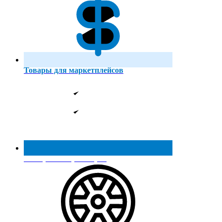
Товары для маркетплейсов
Реестр МинПромТорга