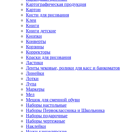
Картографическая продукция
Картон
Кисти для рисования
Клеи
Книги
Книги детские
Кнопки
Конверты
Корзины
Корректоры
Краски для рисования
Ластики
Ленты чековые, ролики для касс и банкоматов
Линейки
Лотки
Лупа
Маркеры
Мел
Мешок для сменной обуви
Наборы настольные
Наборы Первоклассника и Школьника
Наборы подарочные
Наборы чертежные
Наклейки
Ножи канцелярские