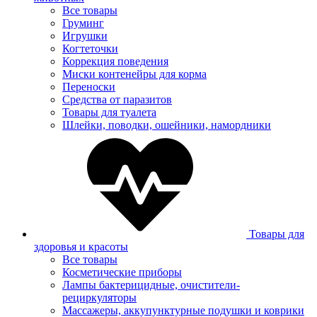
Все товары
Груминг
Игрушки
Когтеточки
Коррекция поведения
Миски контенейры для корма
Переноски
Средства от паразитов
Товары для туалета
Шлейки, поводки, ошейники, намордники
Товары для
здоровья и красоты
Все товары
Косметические приборы
Лампы бактерицидные, очистители-
рециркуляторы
Массажеры, аккупунктурные подушки и коврики