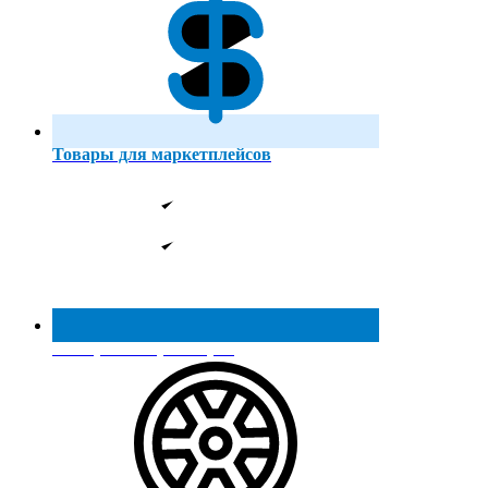
Товары для маркетплейсов
Реестр МинПромТорга