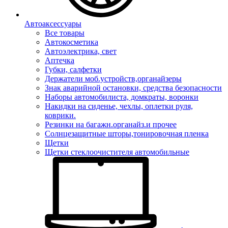
Автоаксессуары
Все товары
Автокосметика
Автоэлектрика, свет
Аптечка
Губки, салфетки
Держатели моб.устройств,органайзеры
Знак аварийной остановки, средства безопасности
Наборы автомобилиста, домкраты, воронки
Накидки на сиденье, чехлы, оплетки руля,
коврики.
Резинки на багажн.органайз.и прочее
Солнцезащитные шторы,тонировочная пленка
Щетки
Щетки стеклоочистителя автомобильные