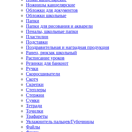
Ножницы канцелярские
Обложки для документов
Обложки школьные
Папки
Папки для рисования и акварели
Пеналы, школьные папки
Пластилин
Подставки
Поздравительная и наградная продукция
Ранец, рюкзак школьный
Расписание уроков
Резинки для банкнот
Ручки
Скоросшиватели
Скотч
Скрепки
Степлеры
Стержни
Сумки
Тетради
Точилки
Трафареты
Увлажнитель пальцев/Губочницы
Файлы