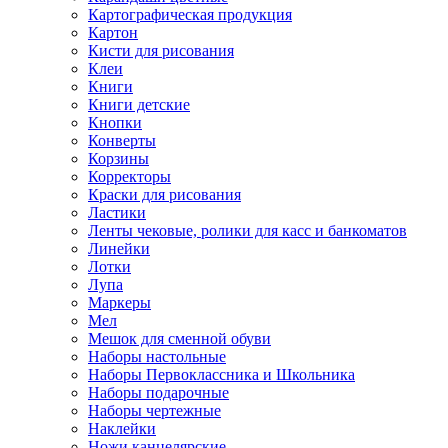
Картографическая продукция
Картон
Кисти для рисования
Клеи
Книги
Книги детские
Кнопки
Конверты
Корзины
Корректоры
Краски для рисования
Ластики
Ленты чековые, ролики для касс и банкоматов
Линейки
Лотки
Лупа
Маркеры
Мел
Мешок для сменной обуви
Наборы настольные
Наборы Первоклассника и Школьника
Наборы подарочные
Наборы чертежные
Наклейки
Ножи канцелярские