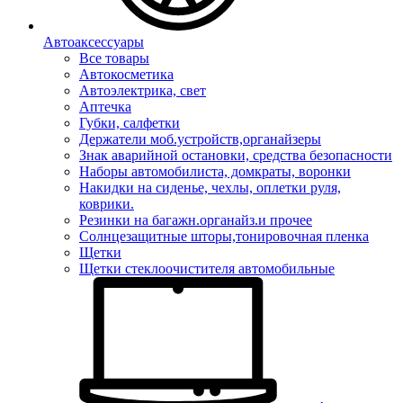
Автоаксессуары
Все товары
Автокосметика
Автоэлектрика, свет
Аптечка
Губки, салфетки
Держатели моб.устройств,органайзеры
Знак аварийной остановки, средства безопасности
Наборы автомобилиста, домкраты, воронки
Накидки на сиденье, чехлы, оплетки руля,
коврики.
Резинки на багажн.органайз.и прочее
Солнцезащитные шторы,тонировочная пленка
Щетки
Щетки стеклоочистителя автомобильные