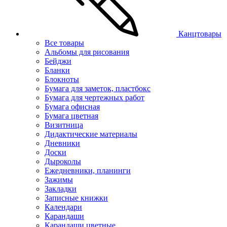
Канцтовары
Все товары
Альбомы для рисования
Бейджи
Бланки
Блокноты
Бумага для заметок, пластбокс
Бумага для чертежных работ
Бумага офисная
Бумага цветная
Визитница
Дидактические материалы
Дневники
Доски
Дыроколы
Ежедневники, планинги
Зажимы
Закладки
Записные книжки
Календари
Карандаши
Карандаши цветные