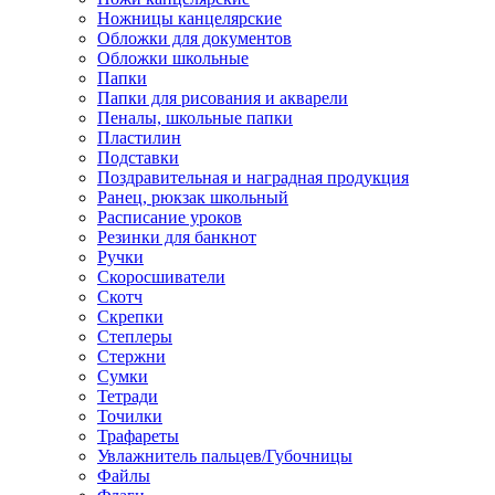
Ножницы канцелярские
Обложки для документов
Обложки школьные
Папки
Папки для рисования и акварели
Пеналы, школьные папки
Пластилин
Подставки
Поздравительная и наградная продукция
Ранец, рюкзак школьный
Расписание уроков
Резинки для банкнот
Ручки
Скоросшиватели
Скотч
Скрепки
Степлеры
Стержни
Сумки
Тетради
Точилки
Трафареты
Увлажнитель пальцев/Губочницы
Файлы