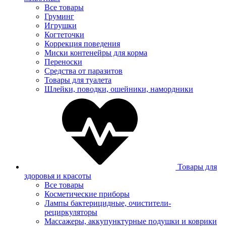
Все товары
Груминг
Игрушки
Когтеточки
Коррекция поведения
Миски контенейры для корма
Переноски
Средства от паразитов
Товары для туалета
Шлейки, поводки, ошейники, намордники
Товары для
здоровья и красоты
Все товары
Косметические приборы
Лампы бактерицидные, очистители-
рециркуляторы
Массажеры, аккупунктурные подушки и коврики