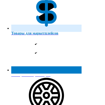
Товары для маркетплейсов
Реестр МинПромТорга