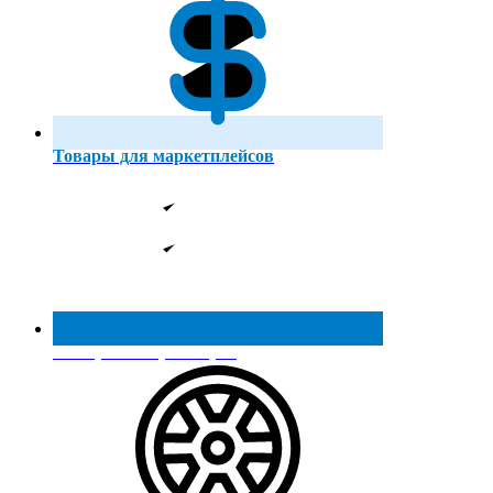
Товары для маркетплейсов
Реестр МинПромТорга