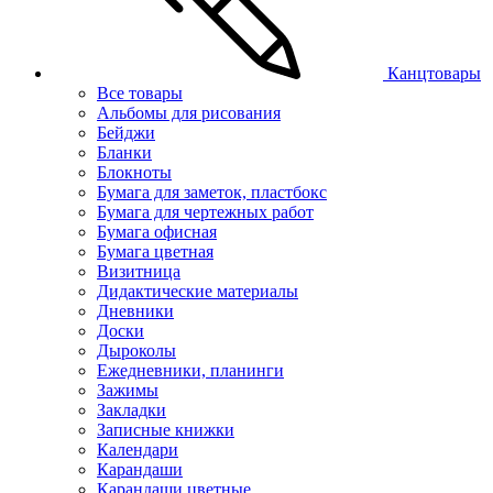
Канцтовары
Все товары
Альбомы для рисования
Бейджи
Бланки
Блокноты
Бумага для заметок, пластбокс
Бумага для чертежных работ
Бумага офисная
Бумага цветная
Визитница
Дидактические материалы
Дневники
Доски
Дыроколы
Ежедневники, планинги
Зажимы
Закладки
Записные книжки
Календари
Карандаши
Карандаши цветные