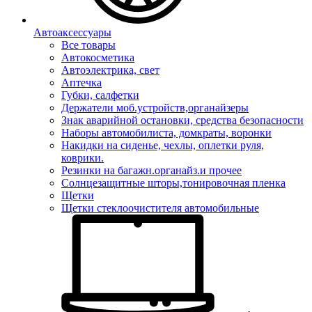
Автоаксессуары
Все товары
Автокосметика
Автоэлектрика, свет
Аптечка
Губки, салфетки
Держатели моб.устройств,органайзеры
Знак аварийной остановки, средства безопасности
Наборы автомобилиста, домкраты, воронки
Накидки на сиденье, чехлы, оплетки руля,
коврики.
Резинки на багажн.органайз.и прочее
Солнцезащитные шторы,тонировочная пленка
Щетки
Щетки стеклоочистителя автомобильные