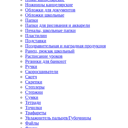
Ножницы канцелярские
Обложки для документов
Обложки школьные
Папки
Папки для рисования и акварели
Пеналы, школьные папки
Пластилин
Подставки
Поздравительная и наградная продукция
Ранец, рюкзак школьный
Расписание уроков
Резинки для банкнот
Ручки
Скоросшиватели
Скотч
Скрепки
Степлеры
Стержни
Сумки
Тетради
Точилки
Трафареты
Увлажнитель пальцев/Губочницы
Файлы