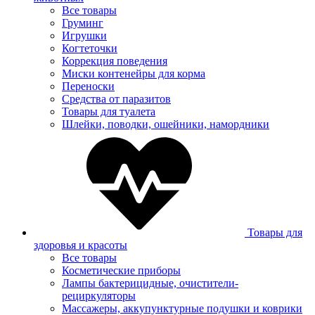
Все товары
Груминг
Игрушки
Когтеточки
Коррекция поведения
Миски контенейры для корма
Переноски
Средства от паразитов
Товары для туалета
Шлейки, поводки, ошейники, намордники
Товары для
здоровья и красоты
Все товары
Косметические приборы
Лампы бактерицидные, очистители-
рециркуляторы
Массажеры, аккупунктурные подушки и коврики