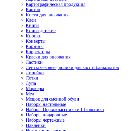
Картографическая продукция
Картон
Кисти для рисования
Клеи
Книги
Книги детские
Кнопки
Конверты
Корзины
Корректоры
Краски для рисования
Ластики
Ленты чековые, ролики для касс и банкоматов
Линейки
Лотки
Лупа
Маркеры
Мел
Мешок для сменной обуви
Наборы настольные
Наборы Первоклассника и Школьника
Наборы подарочные
Наборы чертежные
Наклейки
Ножи канцелярские