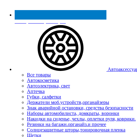
Реестр МинПромТорга
Автоаксессуа
Все товары
Автокосметика
Автоэлектрика, свет
Аптечка
Губки, салфетки
Держатели моб.устройств,органайзеры
Знак аварийной остановки, средства безопасности
Наборы автомобилиста, домкраты, воронки
Накидки на сиденье, чехлы, оплетки руля, коврики.
Резинки на багажн.органайз.и прочее
Солнцезащитные шторы,тонировочная пленка
Щетки