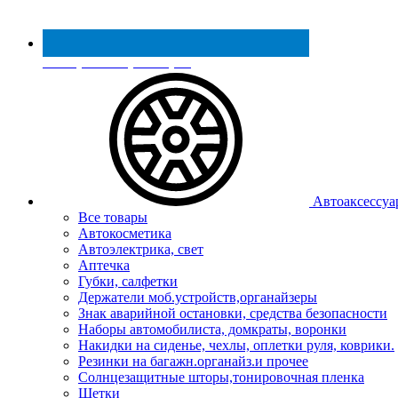
Реестр МинПромТорга
Автоаксессуа
Все товары
Автокосметика
Автоэлектрика, свет
Аптечка
Губки, салфетки
Держатели моб.устройств,органайзеры
Знак аварийной остановки, средства безопасности
Наборы автомобилиста, домкраты, воронки
Накидки на сиденье, чехлы, оплетки руля, коврики.
Резинки на багажн.органайз.и прочее
Солнцезащитные шторы,тонировочная пленка
Щетки