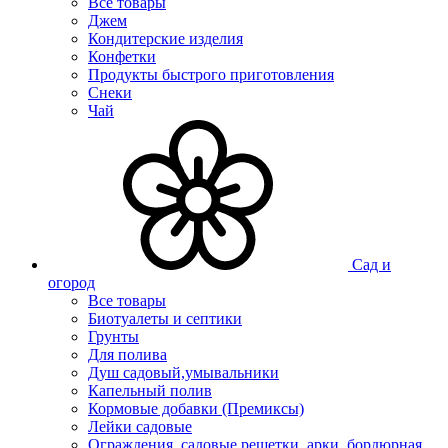
Все товары
Джем
Кондитерские изделия
Конфетки
Продукты быстрого приготовления
Снеки
Чай
Сад и
огород
Все товары
Биотуалеты и септики
Грунты
Для полива
Душ садовый,умывальники
Капельный полив
Кормовые добавки (Премиксы)
Лейки садовые
Ограждения, садовые решетки, арки, бордюрная