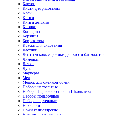
Картон
Кисти для рисования
Клеи
Книги
Книги детские
Кнопки
Конверты
Корзины
Корректоры
Краски для рисования
Ластики
Ленты чековые, ролики для касс и банкоматов
Линейки
Лотки
Лупа
Маркеры
Мел
Мешок для сменной обуви
Наборы настольные
Наборы Первоклассника и Школьника
Наборы подарочные
Наборы чертежные
Наклейки
Ножи канцелярские
Ножницы канцелярские