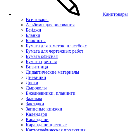
Канцтовары
Все товары
Альбомы для рисования
Бейджи
Бланки
Блокноты
Бумага для заметок, пластбокс
Бумага для чертежных работ
Бумага офисная
Бумага цветная
Визитница
Дидактические материалы
Дневники
Доски
Дыроколы
Ежедневники, планинги
Зажимы
Закладки
Записные книжки
Календари
Карандаши
Карандаши цветные
Картографическая продукция