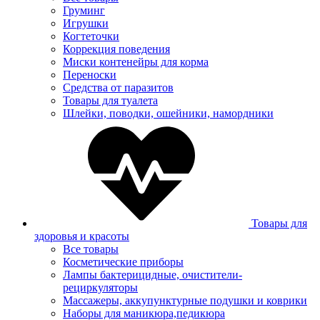
Груминг
Игрушки
Когтеточки
Коррекция поведения
Миски контенейры для корма
Переноски
Средства от паразитов
Товары для туалета
Шлейки, поводки, ошейники, намордники
Товары для
здоровья и красоты
Все товары
Косметические приборы
Лампы бактерицидные, очистители-
рециркуляторы
Массажеры, аккупунктурные подушки и коврики
Наборы для маникюра,педикюра