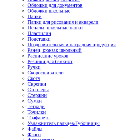
Обложки для документов
Обложки школьные
Папки
Папки для рисования и акварели
Пеналы, школьные папки
Пластилин
Подставки
Поздравительная и наградная продукция
Ранец, рюкзак школьный
Расписание уроков
Резинки для банкнот
Ручки
Скоросшиватели
Скотч
Скрепки
Степлеры
Стержни
Сумки
Тетради
Точилки
Трафареты
Увлажнитель пальцев/Губочницы
Файлы
Флаги