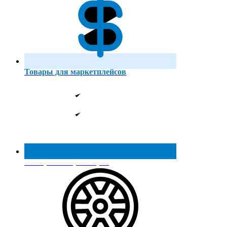
Товары для маркетплейсов
Реестр МинПромТорга