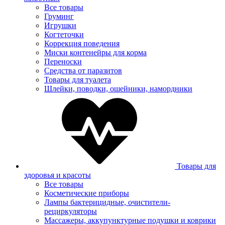
Все товары
Груминг
Игрушки
Когтеточки
Коррекция поведения
Миски контенейры для корма
Переноски
Средства от паразитов
Товары для туалета
Шлейки, поводки, ошейники, намордники
Товары для
здоровья и красоты
Все товары
Косметические приборы
Лампы бактерицидные, очистители-
рециркуляторы
Массажеры, аккупунктурные подушки и коврики