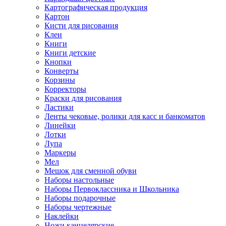
Картографическая продукция
Картон
Кисти для рисования
Клеи
Книги
Книги детские
Кнопки
Конверты
Корзины
Корректоры
Краски для рисования
Ластики
Ленты чековые, ролики для касс и банкоматов
Линейки
Лотки
Лупа
Маркеры
Мел
Мешок для сменной обуви
Наборы настольные
Наборы Первоклассника и Школьника
Наборы подарочные
Наборы чертежные
Наклейки
Ножи канцелярские