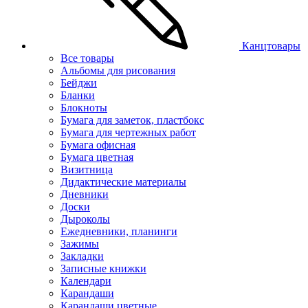
Канцтовары
Все товары
Альбомы для рисования
Бейджи
Бланки
Блокноты
Бумага для заметок, пластбокс
Бумага для чертежных работ
Бумага офисная
Бумага цветная
Визитница
Дидактические материалы
Дневники
Доски
Дыроколы
Ежедневники, планинги
Зажимы
Закладки
Записные книжки
Календари
Карандаши
Карандаши цветные