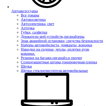
Автоаксессуары
Все товары
Автокосметика
Автоэлектрика, свет
Аптечка
Губки, салфетки
Держатели моб.устройств,органайзеры
Знак аварийной остановки, средства безопасности
Наборы автомобилиста, домкраты, воронки
Накидки на сиденье, чехлы, оплетки руля,
коврики.
Резинки на багажн.органайз.и прочее
Солнцезащитные шторы,тонировочная пленка
Щетки
Щетки стеклоочистителя автомобильные