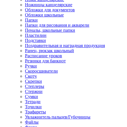
Ножницы канцелярские
Обложки для документов
Обложки школьные
Папки
Папки для рисования и акварели
Пеналы, школьные папки
Пластилин
Подставки
Поздравительная и наградная продукция
Ранец, рюкзак школьный
Расписание уроков
Резинки для банкнот
Ручки
Скоросшиватели
Скотч
Скрепки
Степлеры
Стержни
Сумки
Тетради
Точилки
Трафареты
Увлажнитель пальцев/Губочницы
Файлы