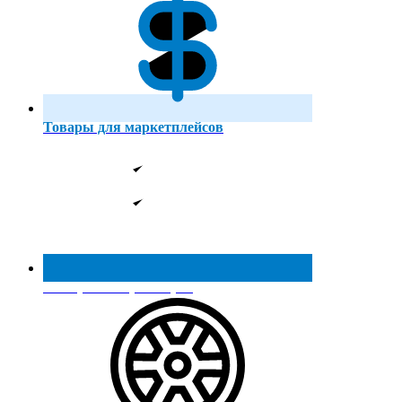
Товары для маркетплейсов
Реестр МинПромТорга