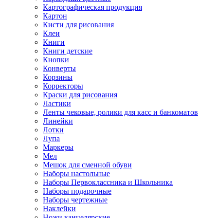
Картографическая продукция
Картон
Кисти для рисования
Клеи
Книги
Книги детские
Кнопки
Конверты
Корзины
Корректоры
Краски для рисования
Ластики
Ленты чековые, ролики для касс и банкоматов
Линейки
Лотки
Лупа
Маркеры
Мел
Мешок для сменной обуви
Наборы настольные
Наборы Первоклассника и Школьника
Наборы подарочные
Наборы чертежные
Наклейки
Ножи канцелярские