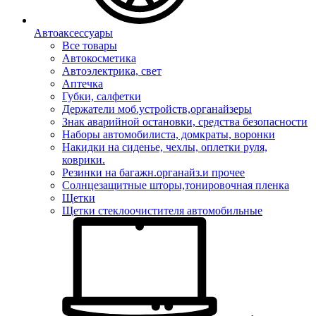
Автоаксессуары
Все товары
Автокосметика
Автоэлектрика, свет
Аптечка
Губки, салфетки
Держатели моб.устройств,органайзеры
Знак аварийной остановки, средства безопасности
Наборы автомобилиста, домкраты, воронки
Накидки на сиденье, чехлы, оплетки руля,
коврики.
Резинки на багажн.органайз.и прочее
Солнцезащитные шторы,тонировочная пленка
Щетки
Щетки стеклоочистителя автомобильные