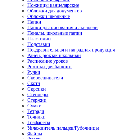
Ножницы канцелярские
Обложки для документов
Обложки школьные
Папки
Папки для рисования и акварели
Пеналы, школьные папки
Пластилин
Подставки
Поздравительная и наградная продукция
Ранец, рюкзак школьный
Расписание уроков
Резинки для банкнот
Ручки
Скоросшиватели
Скотч
Скрепки
Степлеры
Стержни
Сумки
Тетради
Точилки
Трафареты
Увлажнитель пальцев/Губочницы
Файлы