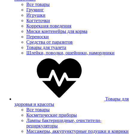
Все товары
Груминг
Игрушки
Когтеточки
Коррекция поведения
Миски контенейры для корма
Переноски
Средства от паразитов
Товары для туалета
Шлейки, поводки, ошейники, намордники
Товары для
здоровья и красоты
Все товары
Косметические приборы
Лампы бактерицидные, очистители-
рециркуляторы
Массажеры, аккупунктурные подушки и коврики