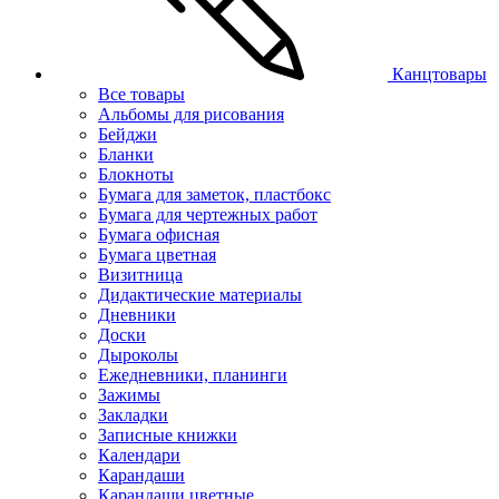
Канцтовары
Все товары
Альбомы для рисования
Бейджи
Бланки
Блокноты
Бумага для заметок, пластбокс
Бумага для чертежных работ
Бумага офисная
Бумага цветная
Визитница
Дидактические материалы
Дневники
Доски
Дыроколы
Ежедневники, планинги
Зажимы
Закладки
Записные книжки
Календари
Карандаши
Карандаши цветные