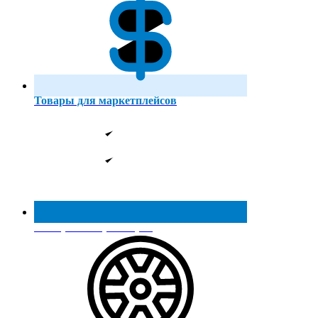
Товары для маркетплейсов
Реестр МинПромТорга