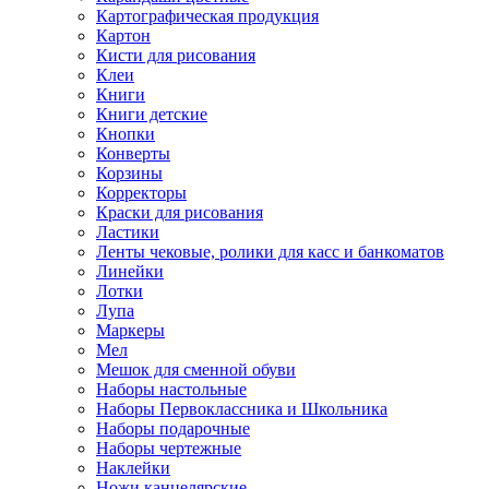
Картографическая продукция
Картон
Кисти для рисования
Клеи
Книги
Книги детские
Кнопки
Конверты
Корзины
Корректоры
Краски для рисования
Ластики
Ленты чековые, ролики для касс и банкоматов
Линейки
Лотки
Лупа
Маркеры
Мел
Мешок для сменной обуви
Наборы настольные
Наборы Первоклассника и Школьника
Наборы подарочные
Наборы чертежные
Наклейки
Ножи канцелярские