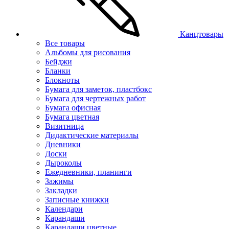
Канцтовары
Все товары
Альбомы для рисования
Бейджи
Бланки
Блокноты
Бумага для заметок, пластбокс
Бумага для чертежных работ
Бумага офисная
Бумага цветная
Визитница
Дидактические материалы
Дневники
Доски
Дыроколы
Ежедневники, планинги
Зажимы
Закладки
Записные книжки
Календари
Карандаши
Карандаши цветные