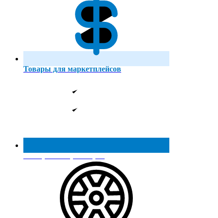
Товары для маркетплейсов
Реестр МинПромТорга