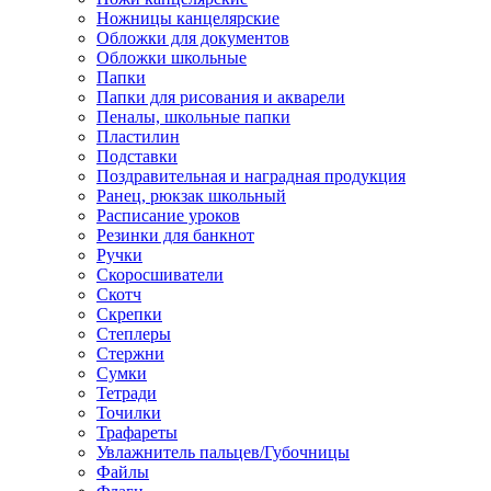
Ножницы канцелярские
Обложки для документов
Обложки школьные
Папки
Папки для рисования и акварели
Пеналы, школьные папки
Пластилин
Подставки
Поздравительная и наградная продукция
Ранец, рюкзак школьный
Расписание уроков
Резинки для банкнот
Ручки
Скоросшиватели
Скотч
Скрепки
Степлеры
Стержни
Сумки
Тетради
Точилки
Трафареты
Увлажнитель пальцев/Губочницы
Файлы