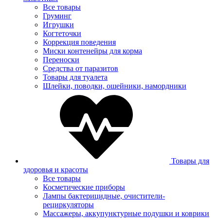
Все товары
Груминг
Игрушки
Когтеточки
Коррекция поведения
Миски контенейры для корма
Переноски
Средства от паразитов
Товары для туалета
Шлейки, поводки, ошейники, намордники
Товары для
здоровья и красоты
Все товары
Косметические приборы
Лампы бактерицидные, очистители-
рециркуляторы
Массажеры, аккупунктурные подушки и коврики