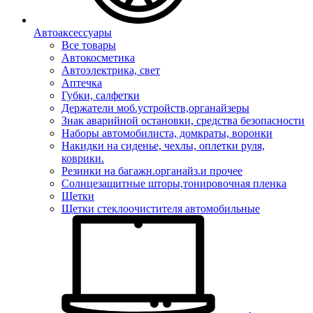
Автоаксессуары
Все товары
Автокосметика
Автоэлектрика, свет
Аптечка
Губки, салфетки
Держатели моб.устройств,органайзеры
Знак аварийной остановки, средства безопасности
Наборы автомобилиста, домкраты, воронки
Накидки на сиденье, чехлы, оплетки руля,
коврики.
Резинки на багажн.органайз.и прочее
Солнцезащитные шторы,тонировочная пленка
Щетки
Щетки стеклоочистителя автомобильные