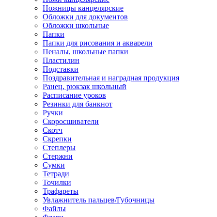
Ножницы канцелярские
Обложки для документов
Обложки школьные
Папки
Папки для рисования и акварели
Пеналы, школьные папки
Пластилин
Подставки
Поздравительная и наградная продукция
Ранец, рюкзак школьный
Расписание уроков
Резинки для банкнот
Ручки
Скоросшиватели
Скотч
Скрепки
Степлеры
Стержни
Сумки
Тетради
Точилки
Трафареты
Увлажнитель пальцев/Губочницы
Файлы