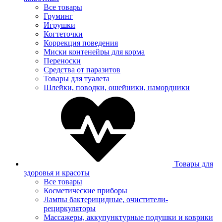
Все товары
Груминг
Игрушки
Когтеточки
Коррекция поведения
Миски контенейры для корма
Переноски
Средства от паразитов
Товары для туалета
Шлейки, поводки, ошейники, намордники
Товары для
здоровья и красоты
Все товары
Косметические приборы
Лампы бактерицидные, очистители-
рециркуляторы
Массажеры, аккупунктурные подушки и коврики