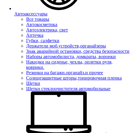
Автоаксессуары
Все товары
Автокосметика
Автоэлектрика, свет
Аптечка
Губки, салфетки
Держатели моб.устройств,органайзеры
Знак аварийной остановки, средства безопасности
Наборы автомобилиста, домкраты, воронки
Накидки на сиденье, чехлы, оплетки руля,
коврики.
Резинки на багажн.органайз.и прочее
Солнцезащитные шторы,тонировочная пленка
Щетки
Щетки стеклоочистителя автомобильные