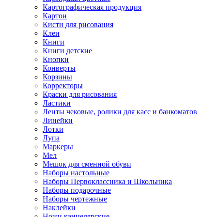
Картографическая продукция
Картон
Кисти для рисования
Клеи
Книги
Книги детские
Кнопки
Конверты
Корзины
Корректоры
Краски для рисования
Ластики
Ленты чековые, ролики для касс и банкоматов
Линейки
Лотки
Лупа
Маркеры
Мел
Мешок для сменной обуви
Наборы настольные
Наборы Первоклассника и Школьника
Наборы подарочные
Наборы чертежные
Наклейки
Ножи канцелярские