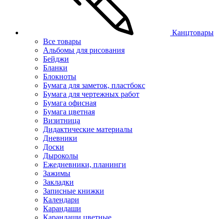
Канцтовары
Все товары
Альбомы для рисования
Бейджи
Бланки
Блокноты
Бумага для заметок, пластбокс
Бумага для чертежных работ
Бумага офисная
Бумага цветная
Визитница
Дидактические материалы
Дневники
Доски
Дыроколы
Ежедневники, планинги
Зажимы
Закладки
Записные книжки
Календари
Карандаши
Карандаши цветные