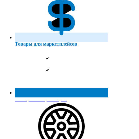
Товары для маркетплейсов
Реестр МинПромТорга