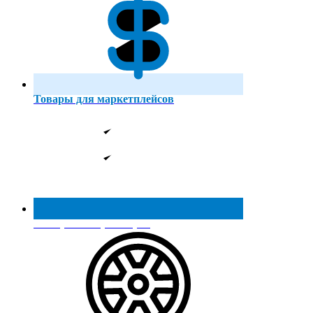
Товары для маркетплейсов
Реестр МинПромТорга