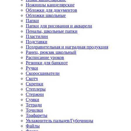
Ножницы канцелярские
Обложки для документов
Обложки школьные
Папки
Папки для рисования и акварели
Пеналы, школьные папки
Пластилин
Подставки
Поздравительная и наградная продукция
Ранец, рюкзак школьный
Расписание уроков
Резинки для банкнот
Ручки
Скоросшиватели
Скотч
Скрепки
Степлеры
Стержни
Сумки
Тетради
Точилки
Трафареты
Увлажнитель пальцев/Губочницы
Файлы