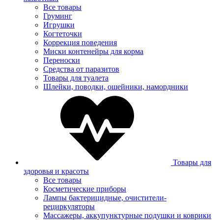
Все товары
Груминг
Игрушки
Когтеточки
Коррекция поведения
Миски контенейры для корма
Переноски
Средства от паразитов
Товары для туалета
Шлейки, поводки, ошейники, намордники
Товары для
здоровья и красоты
Все товары
Косметические приборы
Лампы бактерицидные, очистители-
рециркуляторы
Массажеры, аккупунктурные подушки и коврики