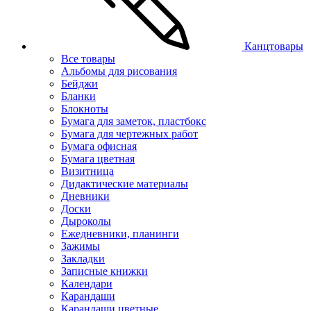
Канцтовары
Все товары
Альбомы для рисования
Бейджи
Бланки
Блокноты
Бумага для заметок, пластбокс
Бумага для чертежных работ
Бумага офисная
Бумага цветная
Визитница
Дидактические материалы
Дневники
Доски
Дыроколы
Ежедневники, планинги
Зажимы
Закладки
Записные книжки
Календари
Карандаши
Карандаши цветные