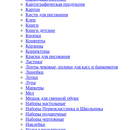
Картографическая продукция
Картон
Кисти для рисования
Клеи
Книги
Книги детские
Кнопки
Конверты
Корзины
Корректоры
Краски для рисования
Ластики
Ленты чековые, ролики для касс и банкоматов
Линейки
Лотки
Лупа
Маркеры
Мел
Мешок для сменной обуви
Наборы настольные
Наборы Первоклассника и Школьника
Наборы подарочные
Наборы чертежные
Наклейки
Ножи канцелярские