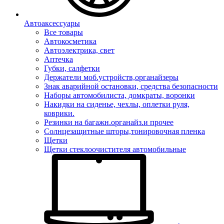
Автоаксессуары
Все товары
Автокосметика
Автоэлектрика, свет
Аптечка
Губки, салфетки
Держатели моб.устройств,органайзеры
Знак аварийной остановки, средства безопасности
Наборы автомобилиста, домкраты, воронки
Накидки на сиденье, чехлы, оплетки руля,
коврики.
Резинки на багажн.органайз.и прочее
Солнцезащитные шторы,тонировочная пленка
Щетки
Щетки стеклоочистителя автомобильные