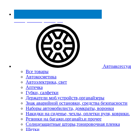
Реестр МинПромТорга
Автоаксессуа
Все товары
Автокосметика
Автоэлектрика, свет
Аптечка
Губки, салфетки
Держатели моб.устройств,органайзеры
Знак аварийной остановки, средства безопасности
Наборы автомобилиста, домкраты, воронки
Накидки на сиденье, чехлы, оплетки руля, коврики.
Резинки на багажн.органайз.и прочее
Солнцезащитные шторы,тонировочная пленка
Щетки