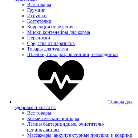
Все товары
Груминг
Игрушки
Когтеточки
Коррекция поведения
Миски контенейры для корма
Переноски
Средства от паразитов
Товары для туалета
Шлейки, поводки, ошейники, намордники
Товары для
здоровья и красоты
Все товары
Косметические приборы
Лампы бактерицидные, очистители-
рециркуляторы
Массажеры, аккупунктурные подушки и коврики