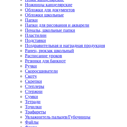
Ножницы канцелярские
Обложки для документов
Обложки школьные
Папки
Папки для рисования и акварели
Пеналы, школьные папки
Пластилин
Подставки
Поздравительная и наградная продукция
Ранец, рюкзак школьный
Расписание уроков
Резинки для банкнот
Ручки
Скоросшиватели
Скотч
Скрепки
Степлеры
Стержни
Сумки
Тетради
Точилки
Трафареты
Увлажнитель пальцев/Губочницы
Файлы