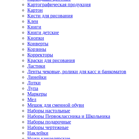
Картографическая продукция
Картон
Кисти для рисования
Клеи
Книги
Книги детские
Кнопки
Конверты
Корзины
Корректоры
Краски для рисования
Ластики
Ленты чековые, ролики для касс и банкоматов
Линейки
Лотки
Лупа
Маркеры
Мел
Мешок для сменной обуви
Наборы настольные
Наборы Первоклассника и Школьника
Наборы подарочные
Наборы чертежные
Наклейки
Ножи канцелярские