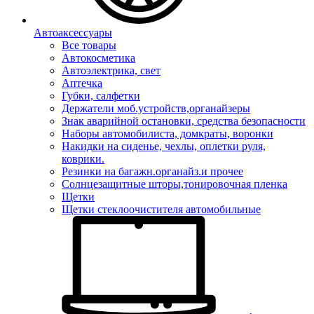
Автоаксессуары
Все товары
Автокосметика
Автоэлектрика, свет
Аптечка
Губки, салфетки
Держатели моб.устройств,органайзеры
Знак аварийной остановки, средства безопасности
Наборы автомобилиста, домкраты, воронки
Накидки на сиденье, чехлы, оплетки руля,
коврики.
Резинки на багажн.органайз.и прочее
Солнцезащитные шторы,тонировочная пленка
Щетки
Щетки стеклоочистителя автомобильные