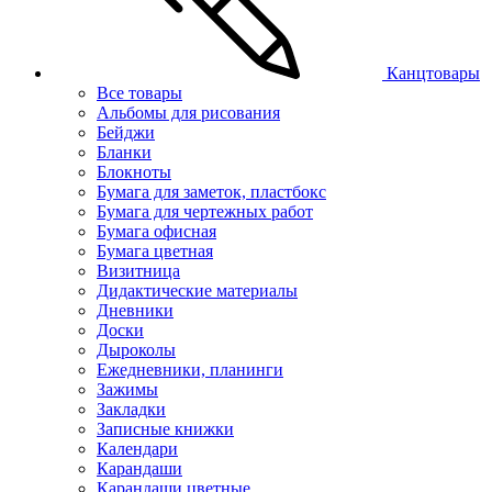
Канцтовары
Все товары
Альбомы для рисования
Бейджи
Бланки
Блокноты
Бумага для заметок, пластбокс
Бумага для чертежных работ
Бумага офисная
Бумага цветная
Визитница
Дидактические материалы
Дневники
Доски
Дыроколы
Ежедневники, планинги
Зажимы
Закладки
Записные книжки
Календари
Карандаши
Карандаши цветные