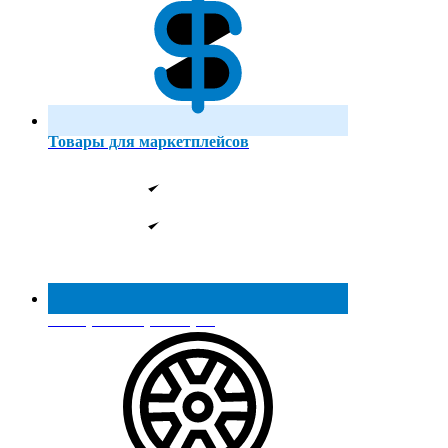
Товары для маркетплейсов
Реестр МинПромТорга