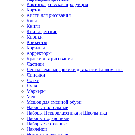
Картографическая продукция
Картон
Кисти для рисования
Клеи
Книги
Книги детские
Кнопки
Конверты
Корзины
Корректоры
Краски для рисования
Ластики
Ленты чековые, ролики для касс и банкоматов
Линейки
Лотки
Лупа
Маркеры
Мел
Мешок для сменной обуви
Наборы настольные
Наборы Первоклассника и Школьника
Наборы подарочные
Наборы чертежные
Наклейки
Ножи канцелярские