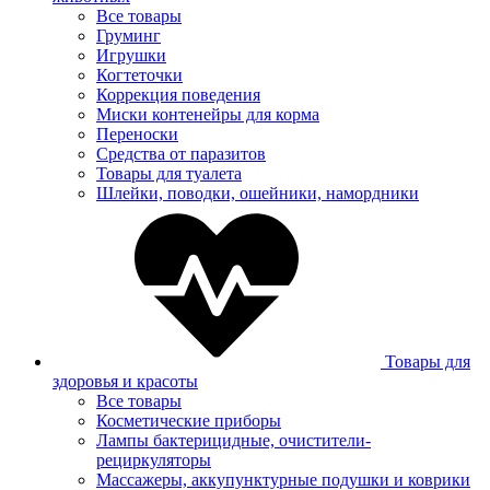
Все товары
Груминг
Игрушки
Когтеточки
Коррекция поведения
Миски контенейры для корма
Переноски
Средства от паразитов
Товары для туалета
Шлейки, поводки, ошейники, намордники
Товары для
здоровья и красоты
Все товары
Косметические приборы
Лампы бактерицидные, очистители-
рециркуляторы
Массажеры, аккупунктурные подушки и коврики