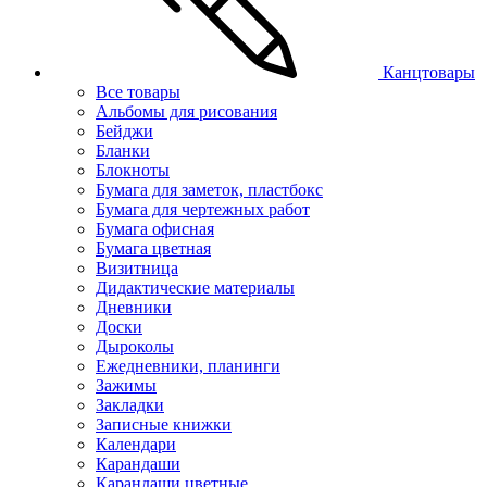
Канцтовары
Все товары
Альбомы для рисования
Бейджи
Бланки
Блокноты
Бумага для заметок, пластбокс
Бумага для чертежных работ
Бумага офисная
Бумага цветная
Визитница
Дидактические материалы
Дневники
Доски
Дыроколы
Ежедневники, планинги
Зажимы
Закладки
Записные книжки
Календари
Карандаши
Карандаши цветные