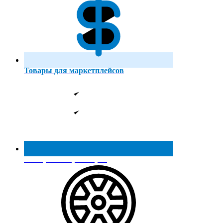
Товары для маркетплейсов
Реестр МинПромТорга