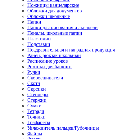
Ножницы канцелярские
Обложки для документов
Обложки школьные
Папки
Папки для рисования и акварели
Пеналы, школьные папки
Пластилин
Подставки
Поздравительная и наградная продукция
Ранец, рюкзак школьный
Расписание уроков
Резинки для банкнот
Ручки
Скоросшиватели
Скотч
Скрепки
Степлеры
Стержни
Сумки
Тетради
Точилки
Трафареты
Увлажнитель пальцев/Губочницы
Файлы