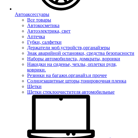
Автоаксессуары
Все товары
Автокосметика
Автоэлектрика, свет
Аптечка
Губки, салфетки
Держатели моб.устройств,органайзеры
Знак аварийной остановки, средства безопасности
Наборы автомобилиста, домкраты, воронки
Накидки на сиденье, чехлы, оплетки руля,
коврики.
Резинки на багажн.органайз.и прочее
Солнцезащитные шторы,тонировочная пленка
Щетки
Щетки стеклоочистителя автомобильные