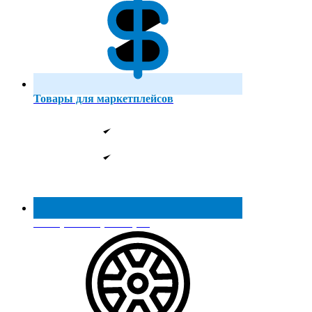
Товары для маркетплейсов
Реестр МинПромТорга