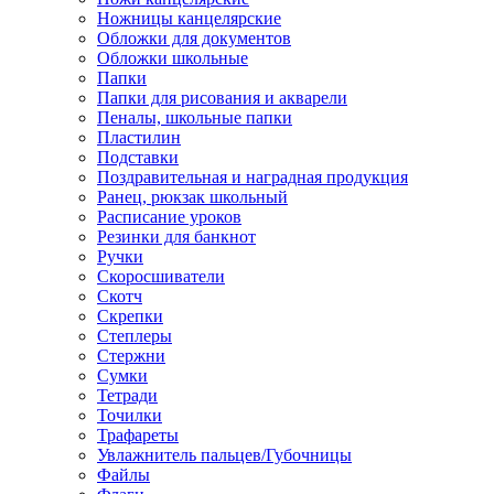
Ножницы канцелярские
Обложки для документов
Обложки школьные
Папки
Папки для рисования и акварели
Пеналы, школьные папки
Пластилин
Подставки
Поздравительная и наградная продукция
Ранец, рюкзак школьный
Расписание уроков
Резинки для банкнот
Ручки
Скоросшиватели
Скотч
Скрепки
Степлеры
Стержни
Сумки
Тетради
Точилки
Трафареты
Увлажнитель пальцев/Губочницы
Файлы