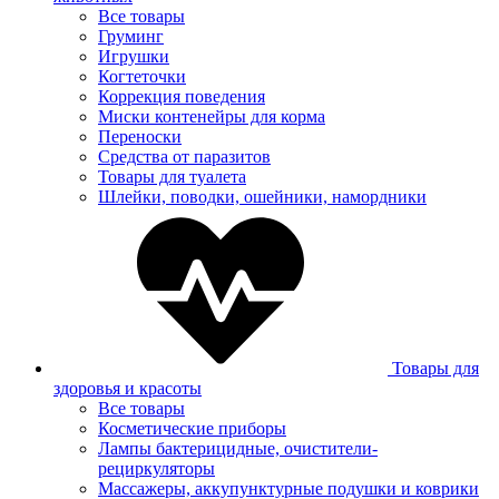
Все товары
Груминг
Игрушки
Когтеточки
Коррекция поведения
Миски контенейры для корма
Переноски
Средства от паразитов
Товары для туалета
Шлейки, поводки, ошейники, намордники
Товары для
здоровья и красоты
Все товары
Косметические приборы
Лампы бактерицидные, очистители-
рециркуляторы
Массажеры, аккупунктурные подушки и коврики