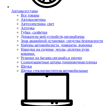
Автоаксессуары
Все товары
Автокосметика
Автоэлектрика, свет
Аптечка
Губки, салфетки
Держатели моб.устройств,органайзеры
Знак аварийной остановки, средства безопасности
Наборы автомобилиста, домкраты, воронки
Накидки на сиденье, чехлы, оплетки руля,
коврики.
Резинки на багажн.органайз.и прочее
Солнцезащитные шторы,тонировочная пленка
Щетки
Щетки стеклоочистителя автомобильные