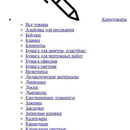
Канцтовары
Все товары
Альбомы для рисования
Бейджи
Бланки
Блокноты
Бумага для заметок, пластбокс
Бумага для чертежных работ
Бумага офисная
Бумага цветная
Визитница
Дидактические материалы
Дневники
Доски
Дыроколы
Ежедневники, планинги
Зажимы
Закладки
Записные книжки
Календари
Карандаши
Карандаши цветные