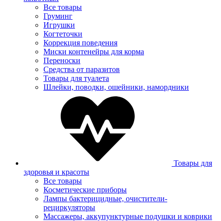
Все товары
Груминг
Игрушки
Когтеточки
Коррекция поведения
Миски контенейры для корма
Переноски
Средства от паразитов
Товары для туалета
Шлейки, поводки, ошейники, намордники
Товары для
здоровья и красоты
Все товары
Косметические приборы
Лампы бактерицидные, очистители-
рециркуляторы
Массажеры, аккупунктурные подушки и коврики