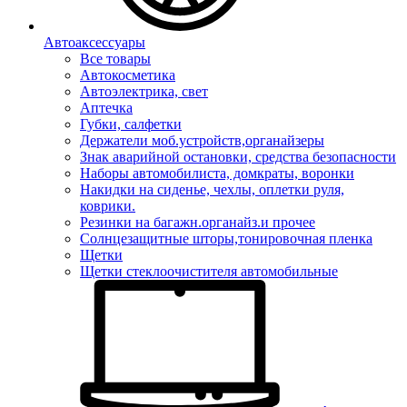
Автоаксессуары
Все товары
Автокосметика
Автоэлектрика, свет
Аптечка
Губки, салфетки
Держатели моб.устройств,органайзеры
Знак аварийной остановки, средства безопасности
Наборы автомобилиста, домкраты, воронки
Накидки на сиденье, чехлы, оплетки руля,
коврики.
Резинки на багажн.органайз.и прочее
Солнцезащитные шторы,тонировочная пленка
Щетки
Щетки стеклоочистителя автомобильные