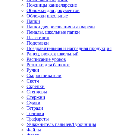
Ножницы канцелярские
Обложки для документов
Обложки школьные
Папки
Папки для рисования и акварели
Пеналы, школьные папки
Пластилин
Подставки
Поздравительная и наградная продукция
Ранец, рюкзак школьный
Расписание уроков
Резинки для банкнот
Ручки
Скоросшиватели
Скотч
Скрепки
Степлеры
Стержни
Сумки
Тетради
Точилки
Трафареты
Увлажнитель пальцев/Губочницы
Файлы