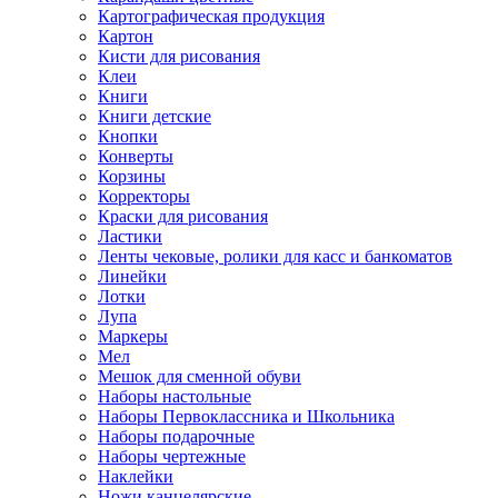
Картографическая продукция
Картон
Кисти для рисования
Клеи
Книги
Книги детские
Кнопки
Конверты
Корзины
Корректоры
Краски для рисования
Ластики
Ленты чековые, ролики для касс и банкоматов
Линейки
Лотки
Лупа
Маркеры
Мел
Мешок для сменной обуви
Наборы настольные
Наборы Первоклассника и Школьника
Наборы подарочные
Наборы чертежные
Наклейки
Ножи канцелярские