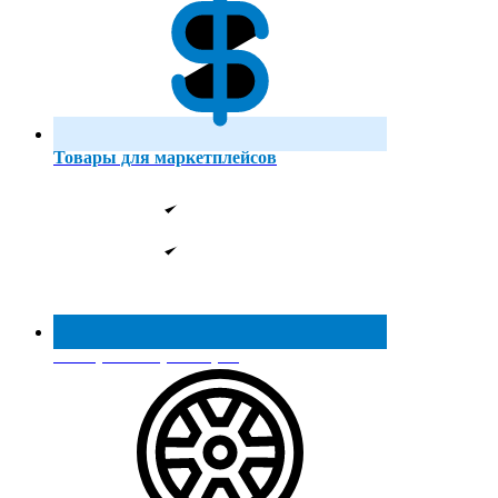
Товары для маркетплейсов
Реестр МинПромТорга