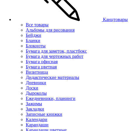
Канцтовары
Все товары
Альбомы для рисования
Бейджи
Бланки
Блокноты
Бумага для заметок, пластбокс
Бумага для чертежных работ
Бумага офисная
Бумага цветная
Визитница
Дидактические материалы
Дневники
Доски
Дыроколы
Ежедневники, планинги
Зажимы
Закладки
Записные книжки
Календари
Карандаши
Карандаши цветные