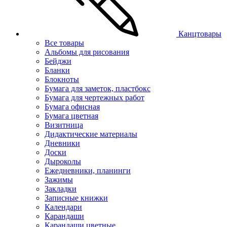
Канцтовары
Все товары
Альбомы для рисования
Бейджи
Бланки
Блокноты
Бумага для заметок, пластбокс
Бумага для чертежных работ
Бумага офисная
Бумага цветная
Визитница
Дидактические материалы
Дневники
Доски
Дыроколы
Ежедневники, планинги
Зажимы
Закладки
Записные книжки
Календари
Карандаши
Карандаши цветные