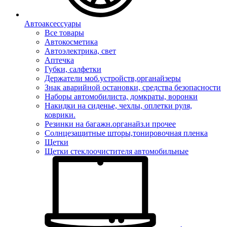
Автоаксессуары
Все товары
Автокосметика
Автоэлектрика, свет
Аптечка
Губки, салфетки
Держатели моб.устройств,органайзеры
Знак аварийной остановки, средства безопасности
Наборы автомобилиста, домкраты, воронки
Накидки на сиденье, чехлы, оплетки руля,
коврики.
Резинки на багажн.органайз.и прочее
Солнцезащитные шторы,тонировочная пленка
Щетки
Щетки стеклоочистителя автомобильные