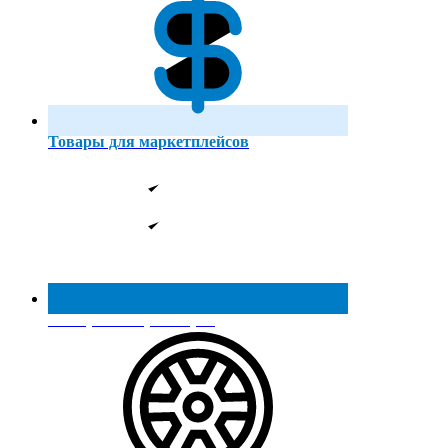
Товары для маркетплейсов
Реестр МинПромТорга