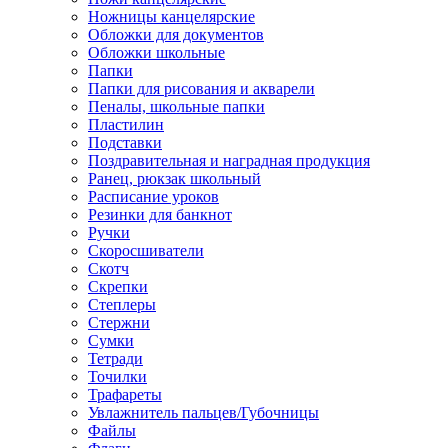
Ножницы канцелярские
Обложки для документов
Обложки школьные
Папки
Папки для рисования и акварели
Пеналы, школьные папки
Пластилин
Подставки
Поздравительная и наградная продукция
Ранец, рюкзак школьный
Расписание уроков
Резинки для банкнот
Ручки
Скоросшиватели
Скотч
Скрепки
Степлеры
Стержни
Сумки
Тетради
Точилки
Трафареты
Увлажнитель пальцев/Губочницы
Файлы