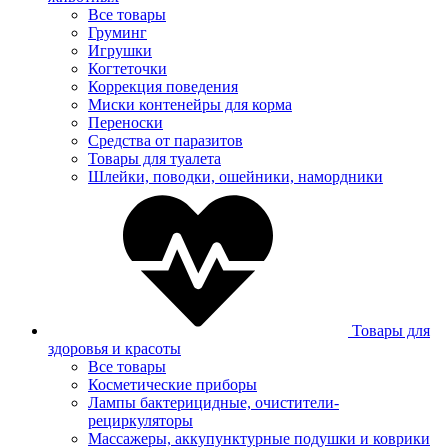
Все товары
Груминг
Игрушки
Когтеточки
Коррекция поведения
Миски контенейры для корма
Переноски
Средства от паразитов
Товары для туалета
Шлейки, поводки, ошейники, намордники
Товары для
здоровья и красоты
Все товары
Косметические приборы
Лампы бактерицидные, очистители-
рециркуляторы
Массажеры, аккупунктурные подушки и коврики