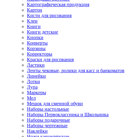
Картографическая продукция
Картон
Кисти для рисования
Клеи
Книги
Книги детские
Кнопки
Конверты
Корзины
Корректоры
Краски для рисования
Ластики
Ленты чековые, ролики для касс и банкоматов
Линейки
Лотки
Лупа
Маркеры
Мел
Мешок для сменной обуви
Наборы настольные
Наборы Первоклассника и Школьника
Наборы подарочные
Наборы чертежные
Наклейки
Ножи канцелярские