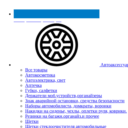
Реестр МинПромТорга
Автоаксессуа
Все товары
Автокосметика
Автоэлектрика, свет
Аптечка
Губки, салфетки
Держатели моб.устройств,органайзеры
Знак аварийной остановки, средства безопасности
Наборы автомобилиста, домкраты, воронки
Накидки на сиденье, чехлы, оплетки руля, коврики.
Резинки на багажн.органайз.и прочее
Щетки
Щетки стеклоочистителя автомобильные