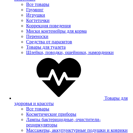
Все товары
Груминг
Игрушки
Когтеточки
Коррекция поведения
Миски контенейры для корма
Переноски
Средства от паразитов
Товары для туалета
Шлейки, поводки, ошейники, намордники
Товары для
здоровья и красоты
Все товары
Косметические приборы
Лампы бактерицидные, очистители-
рециркуляторы
Массажеры, аккупунктурные подушки и коврики