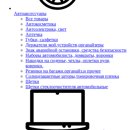
Автоаксессуары
Все товары
Автокосметика
Автоэлектрика, свет
Аптечка
Губки, салфетки
Держатели моб.устройств,органайзеры
Знак аварийной остановки, средства безопасности
Наборы автомобилиста, домкраты, воронки
Накидки на сиденье, чехлы, оплетки руля,
коврики.
Резинки на багажн.органайз.и прочее
Солнцезащитные шторы,тонировочная пленка
Щетки
Щетки стеклоочистителя автомобильные