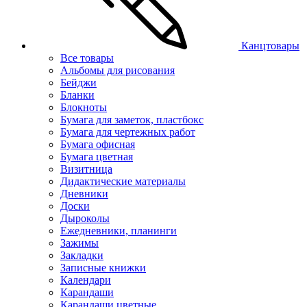
Канцтовары
Все товары
Альбомы для рисования
Бейджи
Бланки
Блокноты
Бумага для заметок, пластбокс
Бумага для чертежных работ
Бумага офисная
Бумага цветная
Визитница
Дидактические материалы
Дневники
Доски
Дыроколы
Ежедневники, планинги
Зажимы
Закладки
Записные книжки
Календари
Карандаши
Карандаши цветные