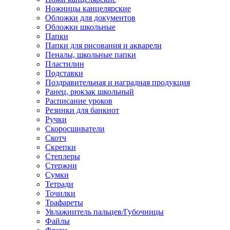
Ножницы канцелярские
Обложки для документов
Обложки школьные
Папки
Папки для рисования и акварели
Пеналы, школьные папки
Пластилин
Подставки
Поздравительная и наградная продукция
Ранец, рюкзак школьный
Расписание уроков
Резинки для банкнот
Ручки
Скоросшиватели
Скотч
Скрепки
Степлеры
Стержни
Сумки
Тетради
Точилки
Трафареты
Увлажнитель пальцев/Губочницы
Файлы