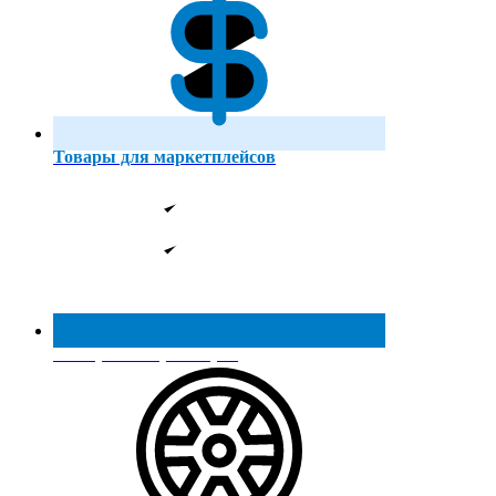
Товары для маркетплейсов
Реестр МинПромТорга