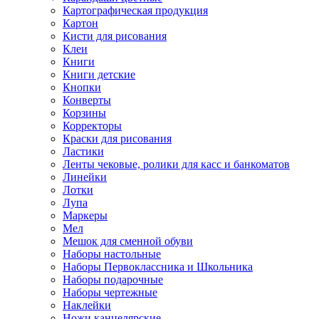
Картографическая продукция
Картон
Кисти для рисования
Клеи
Книги
Книги детские
Кнопки
Конверты
Корзины
Корректоры
Краски для рисования
Ластики
Ленты чековые, ролики для касс и банкоматов
Линейки
Лотки
Лупа
Маркеры
Мел
Мешок для сменной обуви
Наборы настольные
Наборы Первоклассника и Школьника
Наборы подарочные
Наборы чертежные
Наклейки
Ножи канцелярские