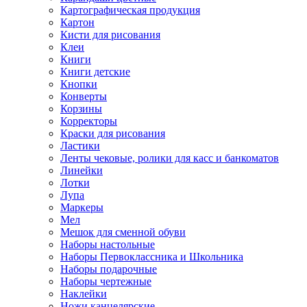
Картографическая продукция
Картон
Кисти для рисования
Клеи
Книги
Книги детские
Кнопки
Конверты
Корзины
Корректоры
Краски для рисования
Ластики
Ленты чековые, ролики для касс и банкоматов
Линейки
Лотки
Лупа
Маркеры
Мел
Мешок для сменной обуви
Наборы настольные
Наборы Первоклассника и Школьника
Наборы подарочные
Наборы чертежные
Наклейки
Ножи канцелярские