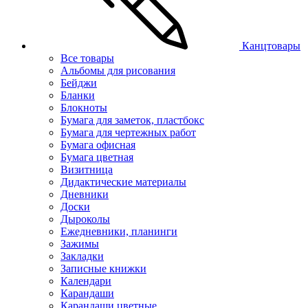
Канцтовары
Все товары
Альбомы для рисования
Бейджи
Бланки
Блокноты
Бумага для заметок, пластбокс
Бумага для чертежных работ
Бумага офисная
Бумага цветная
Визитница
Дидактические материалы
Дневники
Доски
Дыроколы
Ежедневники, планинги
Зажимы
Закладки
Записные книжки
Календари
Карандаши
Карандаши цветные