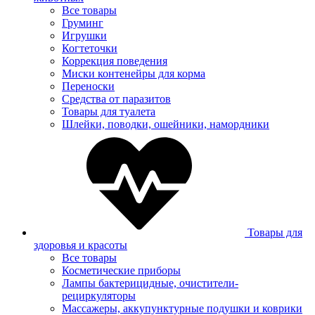
Все товары
Груминг
Игрушки
Когтеточки
Коррекция поведения
Миски контенейры для корма
Переноски
Средства от паразитов
Товары для туалета
Шлейки, поводки, ошейники, намордники
Товары для
здоровья и красоты
Все товары
Косметические приборы
Лампы бактерицидные, очистители-
рециркуляторы
Массажеры, аккупунктурные подушки и коврики