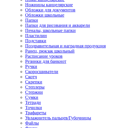
Ножницы канцелярские
Обложки для документов
Обложки школьные
Папки
Папки для рисования и акварели
Пеналы, школьные папки
Пластилин
Подставки
Поздравительная и наградная продукция
Ранец, рюкзак школьный
Расписание уроков
Резинки для банкнот
Ручки
Скоросшиватели
Скотч
Скрепки
Степлеры
Стержни
Сумки
Тетради
Точилки
Трафареты
Увлажнитель пальцев/Губочницы
Файлы