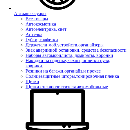
Автоаксессуары
Все товары
Автокосметика
Автоэлектрика, свет
Аптечка
Губки, салфетки
Держатели моб.устройств,органайзеры
Знак аварийной остановки, средства безопасности
Наборы автомобилиста, домкраты, воронки
Накидки на сиденье, чехлы, оплетки руля,
коврики.
Резинки на багажн.органайз.и прочее
Солнцезащитные шторы,тонировочная пленка
Щетки
Щетки стеклоочистителя автомобильные