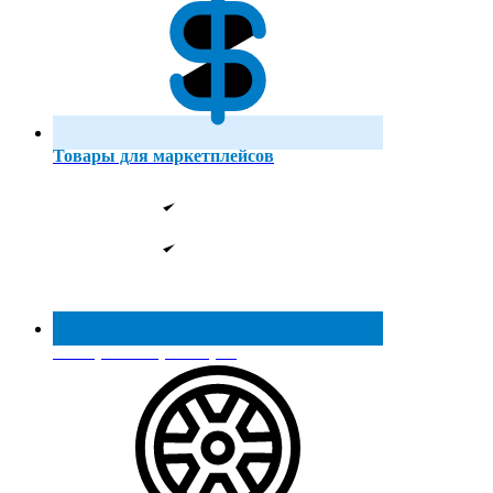
Товары для маркетплейсов
Реестр МинПромТорга