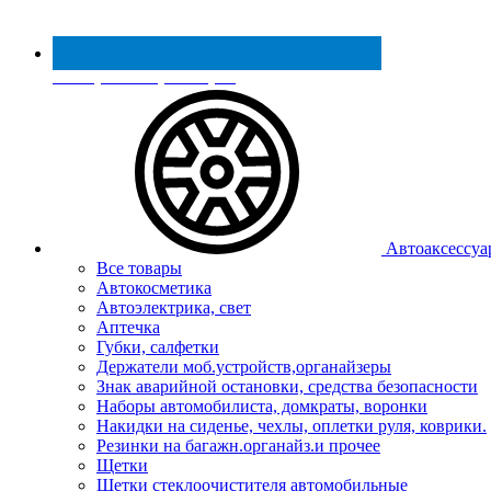
Реестр МинПромТорга
Автоаксессуа
Все товары
Автокосметика
Автоэлектрика, свет
Аптечка
Губки, салфетки
Держатели моб.устройств,органайзеры
Знак аварийной остановки, средства безопасности
Наборы автомобилиста, домкраты, воронки
Накидки на сиденье, чехлы, оплетки руля, коврики.
Резинки на багажн.органайз.и прочее
Щетки
Щетки стеклоочистителя автомобильные