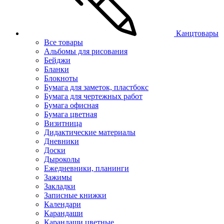
Канцтовары
Все товары
Альбомы для рисования
Бейджи
Бланки
Блокноты
Бумага для заметок, пластбокс
Бумага для чертежных работ
Бумага офисная
Бумага цветная
Визитница
Дидактические материалы
Дневники
Доски
Дыроколы
Ежедневники, планинги
Зажимы
Закладки
Записные книжки
Календари
Карандаши
Карандаши цветные