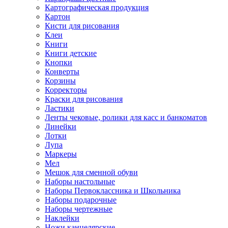
Картографическая продукция
Картон
Кисти для рисования
Клеи
Книги
Книги детские
Кнопки
Конверты
Корзины
Корректоры
Краски для рисования
Ластики
Ленты чековые, ролики для касс и банкоматов
Линейки
Лотки
Лупа
Маркеры
Мел
Мешок для сменной обуви
Наборы настольные
Наборы Первоклассника и Школьника
Наборы подарочные
Наборы чертежные
Наклейки
Ножи канцелярские