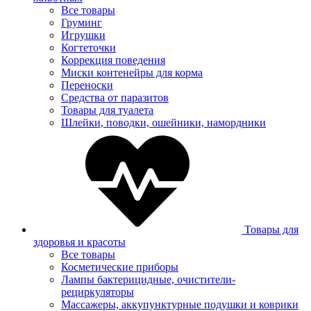
Все товары
Груминг
Игрушки
Когтеточки
Коррекция поведения
Миски контенейры для корма
Переноски
Средства от паразитов
Товары для туалета
Шлейки, поводки, ошейники, намордники
Товары для
здоровья и красоты
Все товары
Косметические приборы
Лампы бактерицидные, очистители-
рециркуляторы
Массажеры, аккупунктурные подушки и коврики