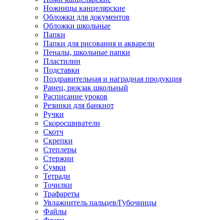
Ножницы канцелярские
Обложки для документов
Обложки школьные
Папки
Папки для рисования и акварели
Пеналы, школьные папки
Пластилин
Подставки
Поздравительная и наградная продукция
Ранец, рюкзак школьный
Расписание уроков
Резинки для банкнот
Ручки
Скоросшиватели
Скотч
Скрепки
Степлеры
Стержни
Сумки
Тетради
Точилки
Трафареты
Увлажнитель пальцев/Губочницы
Файлы