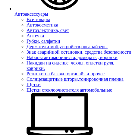
Автоаксессуары
Все товары
Автокосметика
Автоэлектрика, свет
Аптечка
Губки, салфетки
Держатели моб.устройств,органайзеры
Знак аварийной остановки, средства безопасности
Наборы автомобилиста, домкраты, воронки
Накидки на сиденье, чехлы, оплетки руля,
коврики.
Резинки на багажн.органайз.и прочее
Солнцезащитные шторы,тонировочная пленка
Щетки
Щетки стеклоочистителя автомобильные