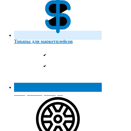
Товары для маркетплейсов
Реестр МинПромТорга