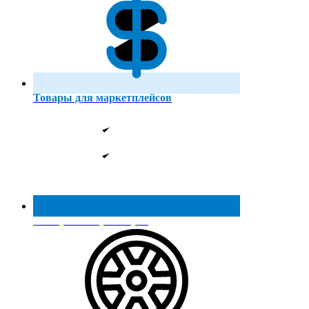
Товары для маркетплейсов
Реестр МинПромТорга