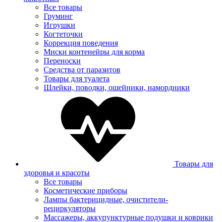
Все товары
Груминг
Игрушки
Когтеточки
Коррекция поведения
Миски контенейры для корма
Переноски
Средства от паразитов
Товары для туалета
Шлейки, поводки, ошейники, намордники
Товары для
здоровья и красоты
Все товары
Косметические приборы
Лампы бактерицидные, очистители-
рециркуляторы
Массажеры, аккупунктурные подушки и коврики