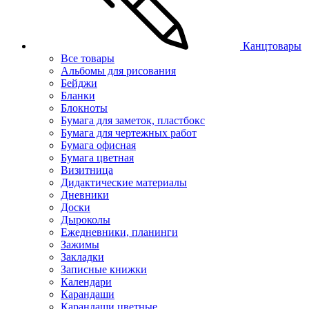
Канцтовары
Все товары
Альбомы для рисования
Бейджи
Бланки
Блокноты
Бумага для заметок, пластбокс
Бумага для чертежных работ
Бумага офисная
Бумага цветная
Визитница
Дидактические материалы
Дневники
Доски
Дыроколы
Ежедневники, планинги
Зажимы
Закладки
Записные книжки
Календари
Карандаши
Карандаши цветные