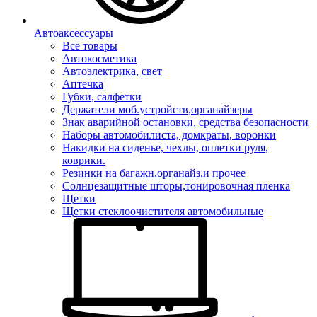
Автоаксессуары
Все товары
Автокосметика
Автоэлектрика, свет
Аптечка
Губки, салфетки
Держатели моб.устройств,органайзеры
Знак аварийной остановки, средства безопасности
Наборы автомобилиста, домкраты, воронки
Накидки на сиденье, чехлы, оплетки руля,
коврики.
Резинки на багажн.органайз.и прочее
Солнцезащитные шторы,тонировочная пленка
Щетки
Щетки стеклоочистителя автомобильные