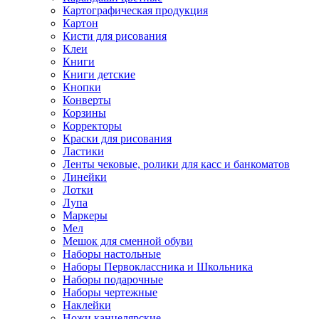
Картографическая продукция
Картон
Кисти для рисования
Клеи
Книги
Книги детские
Кнопки
Конверты
Корзины
Корректоры
Краски для рисования
Ластики
Ленты чековые, ролики для касс и банкоматов
Линейки
Лотки
Лупа
Маркеры
Мел
Мешок для сменной обуви
Наборы настольные
Наборы Первоклассника и Школьника
Наборы подарочные
Наборы чертежные
Наклейки
Ножи канцелярские