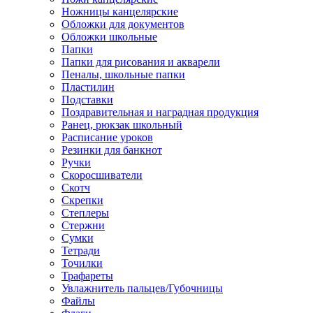
Ножницы канцелярские
Обложки для документов
Обложки школьные
Папки
Папки для рисования и акварели
Пеналы, школьные папки
Пластилин
Подставки
Поздравительная и наградная продукция
Ранец, рюкзак школьный
Расписание уроков
Резинки для банкнот
Ручки
Скоросшиватели
Скотч
Скрепки
Степлеры
Стержни
Сумки
Тетради
Точилки
Трафареты
Увлажнитель пальцев/Губочницы
Файлы