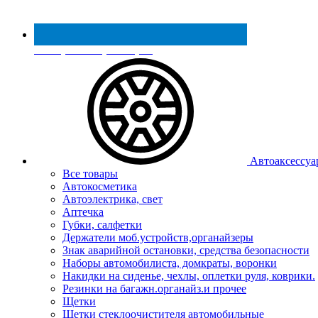
Реестр МинПромТорга
Автоаксессуа
Все товары
Автокосметика
Автоэлектрика, свет
Аптечка
Губки, салфетки
Держатели моб.устройств,органайзеры
Знак аварийной остановки, средства безопасности
Наборы автомобилиста, домкраты, воронки
Накидки на сиденье, чехлы, оплетки руля, коврики.
Резинки на багажн.органайз.и прочее
Щетки
Щетки стеклоочистителя автомобильные