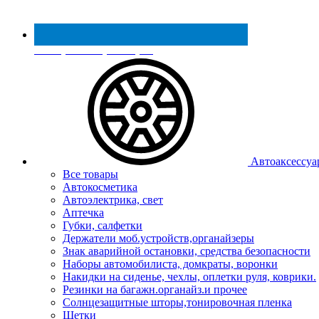
Реестр МинПромТорга
Автоаксессуа
Все товары
Автокосметика
Автоэлектрика, свет
Аптечка
Губки, салфетки
Держатели моб.устройств,органайзеры
Знак аварийной остановки, средства безопасности
Наборы автомобилиста, домкраты, воронки
Накидки на сиденье, чехлы, оплетки руля, коврики.
Резинки на багажн.органайз.и прочее
Солнцезащитные шторы,тонировочная пленка
Щетки