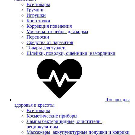
Все товары
Груминг
Игрушки
Когтеточки
Коррекция поведения
Миски контенейры для корма
Переноски
Средства от паразитов
Товары для туалета
Шлейки, поводки, ошейники, намордники
Товары для
здоровья и красоты
Все товары
Косметические приборы
Лампы бактерицидные, очистители-
рециркуляторы
Массажеры, аккупунктурные подушки и коврики