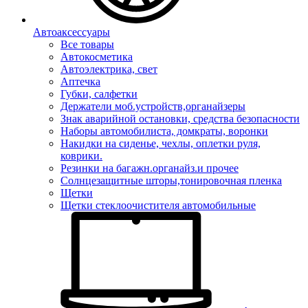
Автоаксессуары
Все товары
Автокосметика
Автоэлектрика, свет
Аптечка
Губки, салфетки
Держатели моб.устройств,органайзеры
Знак аварийной остановки, средства безопасности
Наборы автомобилиста, домкраты, воронки
Накидки на сиденье, чехлы, оплетки руля,
коврики.
Резинки на багажн.органайз.и прочее
Солнцезащитные шторы,тонировочная пленка
Щетки
Щетки стеклоочистителя автомобильные