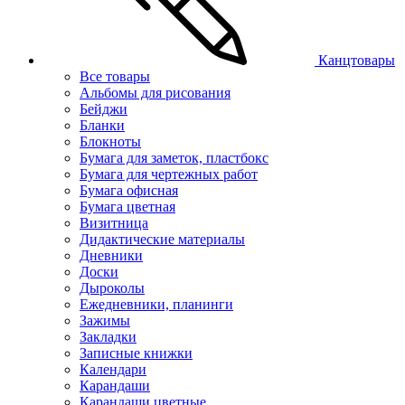
Канцтовары
Все товары
Альбомы для рисования
Бейджи
Бланки
Блокноты
Бумага для заметок, пластбокс
Бумага для чертежных работ
Бумага офисная
Бумага цветная
Визитница
Дидактические материалы
Дневники
Доски
Дыроколы
Ежедневники, планинги
Зажимы
Закладки
Записные книжки
Календари
Карандаши
Карандаши цветные