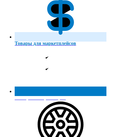
Товары для маркетплейсов
Реестр МинПромТорга