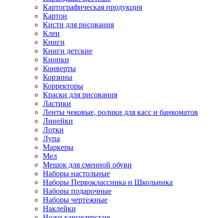
Картографическая продукция
Картон
Кисти для рисования
Клеи
Книги
Книги детские
Кнопки
Конверты
Корзины
Корректоры
Краски для рисования
Ластики
Ленты чековые, ролики для касс и банкоматов
Линейки
Лотки
Лупа
Маркеры
Мел
Мешок для сменной обуви
Наборы настольные
Наборы Первоклассника и Школьника
Наборы подарочные
Наборы чертежные
Наклейки
Ножи канцелярские