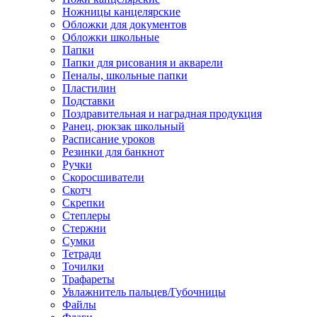
Ножницы канцелярские
Обложки для документов
Обложки школьные
Папки
Папки для рисования и акварели
Пеналы, школьные папки
Пластилин
Подставки
Поздравительная и наградная продукция
Ранец, рюкзак школьный
Расписание уроков
Резинки для банкнот
Ручки
Скоросшиватели
Скотч
Скрепки
Степлеры
Стержни
Сумки
Тетради
Точилки
Трафареты
Увлажнитель пальцев/Губочницы
Файлы