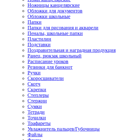
Ножницы канцелярские
Обложки для документов
Обложки школьные
Папки
Папки для рисования и акварели
Пеналы, школьные папки
Пластилин
Подставки
Поздравительная и наградная продукция
Ранец, рюкзак школьный
Расписание уроков
Резинки для банкнот
Ручки
Скоросшиватели
Скотч
Скрепки
Степлеры
Стержни
Сумки
Тетради
Точилки
Трафареты
Увлажнитель пальцев/Губочницы
Файлы