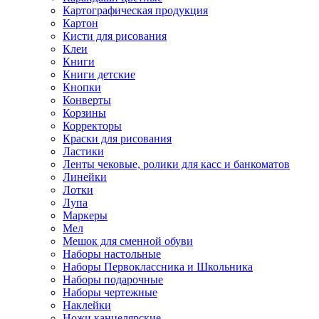
Картографическая продукция
Картон
Кисти для рисования
Клеи
Книги
Книги детские
Кнопки
Конверты
Корзины
Корректоры
Краски для рисования
Ластики
Ленты чековые, ролики для касс и банкоматов
Линейки
Лотки
Лупа
Маркеры
Мел
Мешок для сменной обуви
Наборы настольные
Наборы Первоклассника и Школьника
Наборы подарочные
Наборы чертежные
Наклейки
Ножи канцелярские