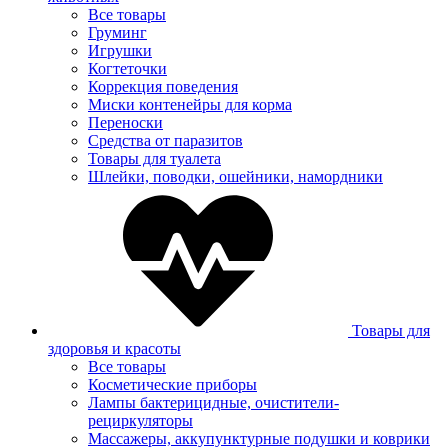
Все товары
Груминг
Игрушки
Когтеточки
Коррекция поведения
Миски контенейры для корма
Переноски
Средства от паразитов
Товары для туалета
Шлейки, поводки, ошейники, намордники
Товары для
здоровья и красоты
Все товары
Косметические приборы
Лампы бактерицидные, очистители-
рециркуляторы
Массажеры, аккупунктурные подушки и коврики