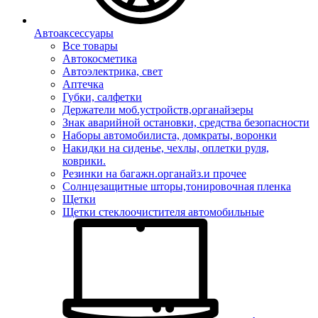
Автоаксессуары
Все товары
Автокосметика
Автоэлектрика, свет
Аптечка
Губки, салфетки
Держатели моб.устройств,органайзеры
Знак аварийной остановки, средства безопасности
Наборы автомобилиста, домкраты, воронки
Накидки на сиденье, чехлы, оплетки руля,
коврики.
Резинки на багажн.органайз.и прочее
Солнцезащитные шторы,тонировочная пленка
Щетки
Щетки стеклоочистителя автомобильные