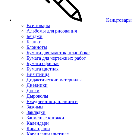
Канцтовары
Все товары
Альбомы для рисования
Бейджи
Бланки
Блокноты
Бумага для заметок, пластбокс
Бумага для чертежных работ
Бумага офисная
Бумага цветная
Визитница
Дидактические материалы
Дневники
Доски
Дыроколы
Ежедневники, планинги
Зажимы
Закладки
Записные книжки
Календари
Карандаши
Карандаши цветные