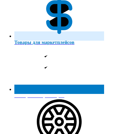
Товары для маркетплейсов
Реестр МинПромТорга