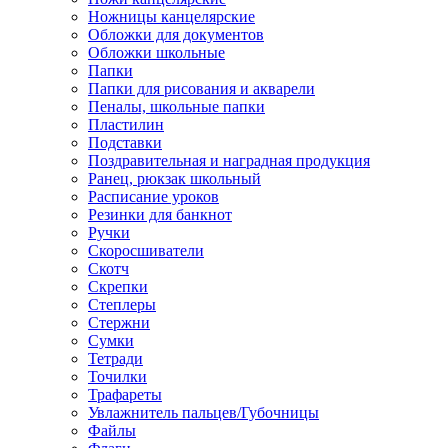
Ножницы канцелярские
Обложки для документов
Обложки школьные
Папки
Папки для рисования и акварели
Пеналы, школьные папки
Пластилин
Подставки
Поздравительная и наградная продукция
Ранец, рюкзак школьный
Расписание уроков
Резинки для банкнот
Ручки
Скоросшиватели
Скотч
Скрепки
Степлеры
Стержни
Сумки
Тетради
Точилки
Трафареты
Увлажнитель пальцев/Губочницы
Файлы