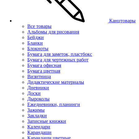
Канцтовары
Все товары
Альбомы для рисования
Бейджи
Бланки
Блокноты
Бумага для заметок, пластбокс
Бумага для чертежных работ
Бумага офисная
Бумага цветная
Визитница
Дидактические материалы
Дневники
Доски
Дыроколы
Ежедневники, планинги
Зажимы
Закладки
Записные книжки
Календари
Карандаши
Карандаши цветные