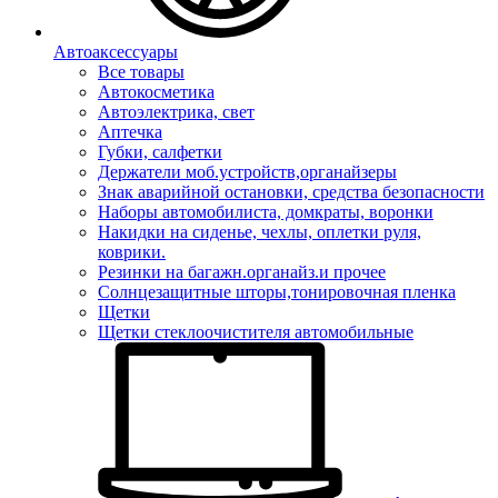
Автоаксессуары
Все товары
Автокосметика
Автоэлектрика, свет
Аптечка
Губки, салфетки
Держатели моб.устройств,органайзеры
Знак аварийной остановки, средства безопасности
Наборы автомобилиста, домкраты, воронки
Накидки на сиденье, чехлы, оплетки руля,
коврики.
Резинки на багажн.органайз.и прочее
Солнцезащитные шторы,тонировочная пленка
Щетки
Щетки стеклоочистителя автомобильные