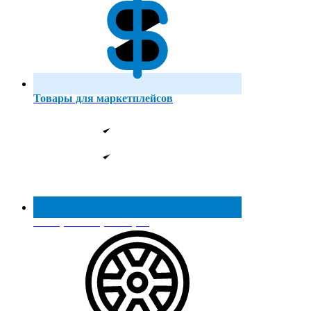
Товары для маркетплейсов
Реестр МинПромТорга