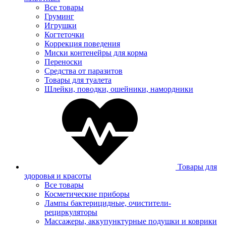
Все товары
Груминг
Игрушки
Когтеточки
Коррекция поведения
Миски контенейры для корма
Переноски
Средства от паразитов
Товары для туалета
Шлейки, поводки, ошейники, намордники
Товары для
здоровья и красоты
Все товары
Косметические приборы
Лампы бактерицидные, очистители-
рециркуляторы
Массажеры, аккупунктурные подушки и коврики