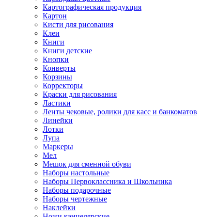
Картографическая продукция
Картон
Кисти для рисования
Клеи
Книги
Книги детские
Кнопки
Конверты
Корзины
Корректоры
Краски для рисования
Ластики
Ленты чековые, ролики для касс и банкоматов
Линейки
Лотки
Лупа
Маркеры
Мел
Мешок для сменной обуви
Наборы настольные
Наборы Первоклассника и Школьника
Наборы подарочные
Наборы чертежные
Наклейки
Ножи канцелярские