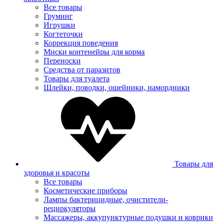
Все товары
Груминг
Игрушки
Когтеточки
Коррекция поведения
Миски контенейры для корма
Переноски
Средства от паразитов
Товары для туалета
Шлейки, поводки, ошейники, намордники
Товары для
здоровья и красоты
Все товары
Косметические приборы
Лампы бактерицидные, очистители-
рециркуляторы
Массажеры, аккупунктурные подушки и коврики