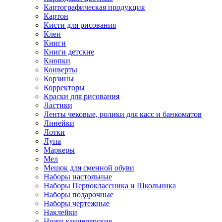
Картографическая продукция
Картон
Кисти для рисования
Клеи
Книги
Книги детские
Кнопки
Конверты
Корзины
Корректоры
Краски для рисования
Ластики
Ленты чековые, ролики для касс и банкоматов
Линейки
Лотки
Лупа
Маркеры
Мел
Мешок для сменной обуви
Наборы настольные
Наборы Первоклассника и Школьника
Наборы подарочные
Наборы чертежные
Наклейки
Ножи канцелярские