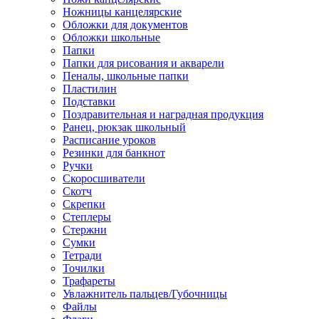
Ножницы канцелярские
Обложки для документов
Обложки школьные
Папки
Папки для рисования и акварели
Пеналы, школьные папки
Пластилин
Подставки
Поздравительная и наградная продукция
Ранец, рюкзак школьный
Расписание уроков
Резинки для банкнот
Ручки
Скоросшиватели
Скотч
Скрепки
Степлеры
Стержни
Сумки
Тетради
Точилки
Трафареты
Увлажнитель пальцев/Губочницы
Файлы