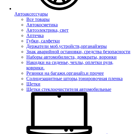
Автоаксессуары
Все товары
Автокосметика
Автоэлектрика, свет
Аптечка
Губки, салфетки
Держатели моб.устройств,органайзеры
Знак аварийной остановки, средства безопасности
Наборы автомобилиста, домкраты, воронки
Накидки на сиденье, чехлы, оплетки руля,
коврики.
Резинки на багажн.органайз.и прочее
Солнцезащитные шторы,тонировочная пленка
Щетки
Щетки стеклоочистителя автомобильные