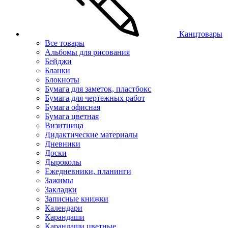
Канцтовары
Все товары
Альбомы для рисования
Бейджи
Бланки
Блокноты
Бумага для заметок, пластбокс
Бумага для чертежных работ
Бумага офисная
Бумага цветная
Визитница
Дидактические материалы
Дневники
Доски
Дыроколы
Ежедневники, планинги
Зажимы
Закладки
Записные книжки
Календари
Карандаши
Карандаши цветные