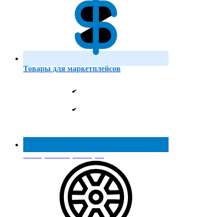
Товары для маркетплейсов
Реестр МинПромТорга