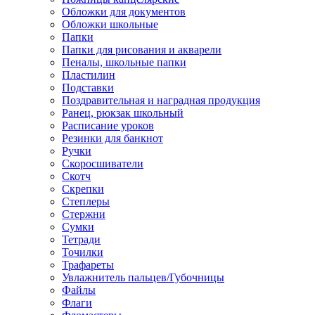
Обложки для документов
Обложки школьные
Папки
Папки для рисования и акварели
Пеналы, школьные папки
Пластилин
Подставки
Поздравительная и наградная продукция
Ранец, рюкзак школьный
Расписание уроков
Резинки для банкнот
Ручки
Скоросшиватели
Скотч
Скрепки
Степлеры
Стержни
Сумки
Тетради
Точилки
Трафареты
Увлажнитель пальцев/Губочницы
Файлы
Флаги