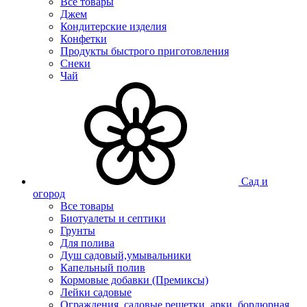
Все товары
Джем
Кондитерские изделия
Конфетки
Продукты быстрого приготовления
Снеки
Чай
Сад и
огород
Все товары
Биотуалеты и септики
Грунты
Для полива
Душ садовый,умывальники
Капельный полив
Кормовые добавки (Премиксы)
Лейки садовые
Ограждения, садовые решетки, арки, бордюрная