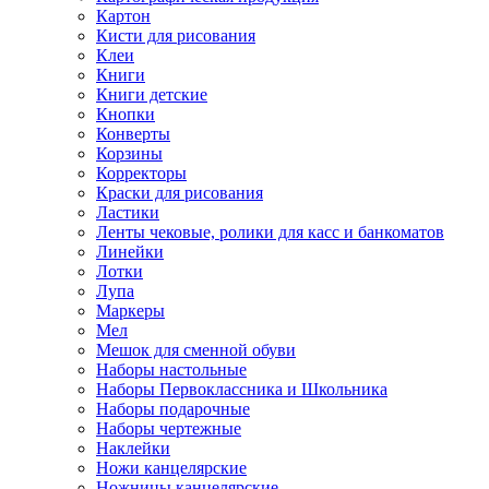
Картон
Кисти для рисования
Клеи
Книги
Книги детские
Кнопки
Конверты
Корзины
Корректоры
Краски для рисования
Ластики
Ленты чековые, ролики для касс и банкоматов
Линейки
Лотки
Лупа
Маркеры
Мел
Мешок для сменной обуви
Наборы настольные
Наборы Первоклассника и Школьника
Наборы подарочные
Наборы чертежные
Наклейки
Ножи канцелярские
Ножницы канцелярские