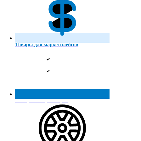
Товары для маркетплейсов
Реестр МинПромТорга