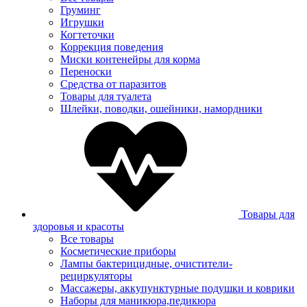
Груминг
Игрушки
Когтеточки
Коррекция поведения
Миски контенейры для корма
Переноски
Средства от паразитов
Товары для туалета
Шлейки, поводки, ошейники, намордники
Товары для
здоровья и красоты
Все товары
Косметические приборы
Лампы бактерицидные, очистители-
рециркуляторы
Массажеры, аккупунктурные подушки и коврики
Наборы для маникюра,педикюра