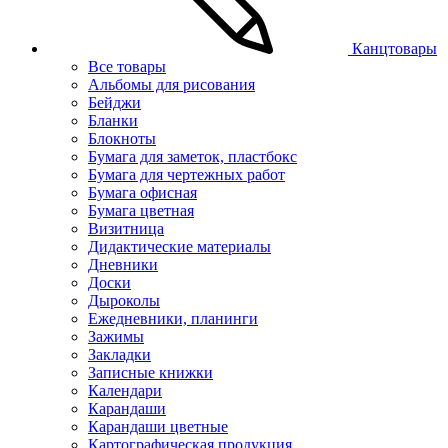
Канцтовары
Все товары
Альбомы для рисования
Бейджи
Бланки
Блокноты
Бумага для заметок, пластбокс
Бумага для чертежных работ
Бумага офисная
Бумага цветная
Визитница
Дидактические материалы
Дневники
Доски
Дыроколы
Ежедневники, планинги
Зажимы
Закладки
Записные книжки
Календари
Карандаши
Карандаши цветные
Картографическая продукция