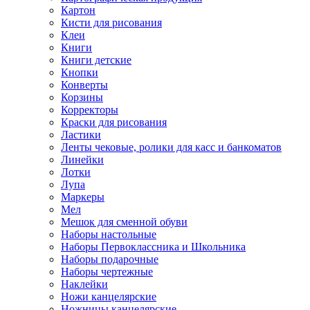
Картон
Кисти для рисования
Клеи
Книги
Книги детские
Кнопки
Конверты
Корзины
Корректоры
Краски для рисования
Ластики
Ленты чековые, ролики для касс и банкоматов
Линейки
Лотки
Лупа
Маркеры
Мел
Мешок для сменной обуви
Наборы настольные
Наборы Первоклассника и Школьника
Наборы подарочные
Наборы чертежные
Наклейки
Ножи канцелярские
Ножницы канцелярские