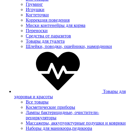
Груминг
Игрушки
Когтеточки
Коррекция поведения
Миски контенейры для корма
Переноски
Средства от паразитов
Товары для туалета
Шлейки, поводки, ошейники, намордники
Товары для
здоровья и красоты
Все товары
Косметические приборы
Лампы бактерицидные, очистители-
рециркуляторы
Массажеры, аккупунктурные подушки и коврики
Наборы для маникюра,педикюра