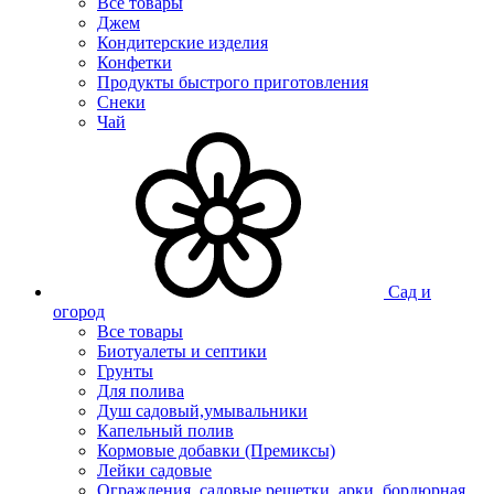
Все товары
Джем
Кондитерские изделия
Конфетки
Продукты быстрого приготовления
Снеки
Чай
Сад и
огород
Все товары
Биотуалеты и септики
Грунты
Для полива
Душ садовый,умывальники
Капельный полив
Кормовые добавки (Премиксы)
Лейки садовые
Ограждения, садовые решетки, арки, бордюрная