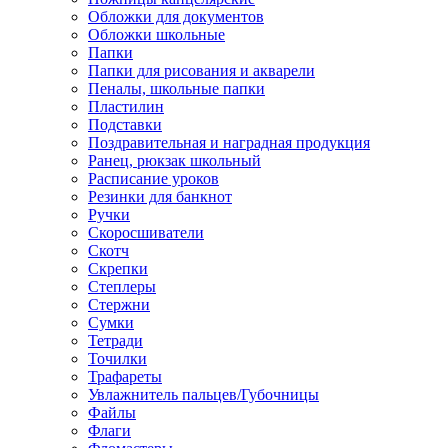
Обложки для документов
Обложки школьные
Папки
Папки для рисования и акварели
Пеналы, школьные папки
Пластилин
Подставки
Поздравительная и наградная продукция
Ранец, рюкзак школьный
Расписание уроков
Резинки для банкнот
Ручки
Скоросшиватели
Скотч
Скрепки
Степлеры
Стержни
Сумки
Тетради
Точилки
Трафареты
Увлажнитель пальцев/Губочницы
Файлы
Флаги