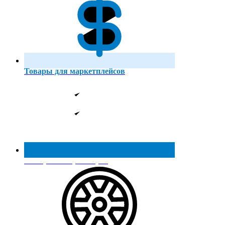
Товары для маркетплейсов
Реестр МинПромТорга