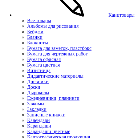
Канцтовары
Все товары
Альбомы для рисования
Бейджи
Бланки
Блокноты
Бумага для заметок, пластбокс
Бумага для чертежных работ
Бумага офисная
Бумага цветная
Визитница
Дидактические материалы
Дневники
Доски
Дыроколы
Ежедневники, планинги
Зажимы
Закладки
Записные книжки
Календари
Карандаши
Карандаши цветные
Картографическая продукция