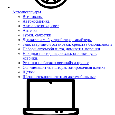
Автоаксессуары
Все товары
Автокосметика
Автоэлектрика, свет
Аптечка
Губки, салфетки
Держатели моб.устройств,органайзеры
Знак аварийной остановки, средства безопасности
Наборы автомобилиста, домкраты, воронки
Накидки на сиденье, чехлы, оплетки руля,
коврики.
Резинки на багажн.органайз.и прочее
Солнцезащитные шторы,тонировочная пленка
Щетки
Щетки стеклоочистителя автомобильные