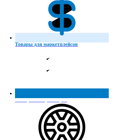
Товары для маркетплейсов
Реестр МинПромТорга