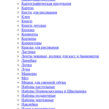
Картографическая продукция
Картон
Кисти для рисования
Клеи
Книги
Книги детские
Кнопки
Конверты
Корзины
Корректоры
Краски для рисования
Ластики
Ленты чековые, ролики для касс и банкоматов
Линейки
Лотки
Лупа
Маркеры
Мел
Мешок для сменной обуви
Наборы настольные
Наборы Первоклассника и Школьника
Наборы подарочные
Наборы чертежные
Наклейки
Ножи канцелярские