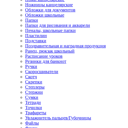
Ножницы канцелярские
Обложки для документов
Обложки школьные
Папки
Папки для рисования и акварели
Пеналы, школьные папки
Пластилин
Подставки
Поздравительная и наградная продукция
Ранец, рюкзак школьный
Расписание уроков
Резинки для банкнот
Ручки
Скоросшиватели
Скотч
Скрепки
Степлеры
Стержни
Сумки
Тетради
Точилки
Трафареты
Увлажнитель пальцев/Губочницы
Файлы