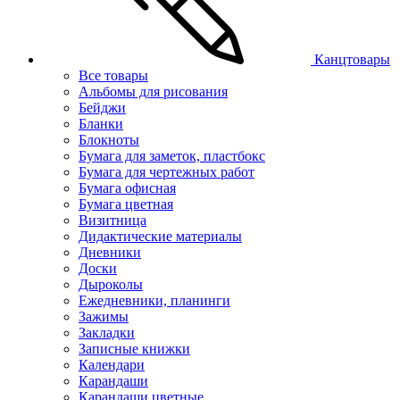
Канцтовары
Все товары
Альбомы для рисования
Бейджи
Бланки
Блокноты
Бумага для заметок, пластбокс
Бумага для чертежных работ
Бумага офисная
Бумага цветная
Визитница
Дидактические материалы
Дневники
Доски
Дыроколы
Ежедневники, планинги
Зажимы
Закладки
Записные книжки
Календари
Карандаши
Карандаши цветные