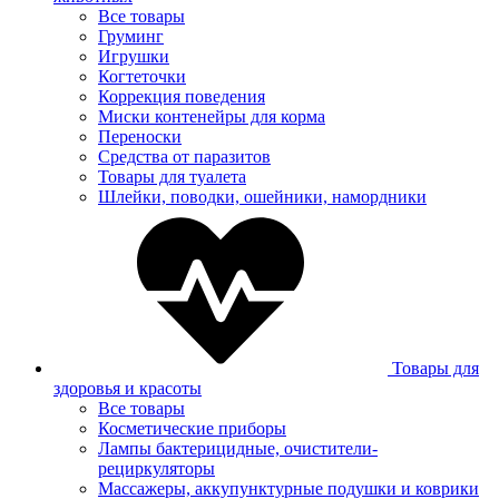
Все товары
Груминг
Игрушки
Когтеточки
Коррекция поведения
Миски контенейры для корма
Переноски
Средства от паразитов
Товары для туалета
Шлейки, поводки, ошейники, намордники
Товары для
здоровья и красоты
Все товары
Косметические приборы
Лампы бактерицидные, очистители-
рециркуляторы
Массажеры, аккупунктурные подушки и коврики