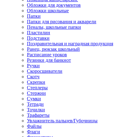
Обложки для документов
Обложки школьные
Папки
Папки для рисования и акварели
Пеналы, школьные папки
Пластилин
Подставки
Поздравительная и наградная продукция
Ранец, рюкзак школьный
Расписание уроков
Резинки для банкнот
Ручки
Скоросшиватели
Скотч
Скрепки
Степлеры
Стержни
Сумки
Тетради
Точилки
Трафареты
Увлажнитель пальцев/Губочницы
Файлы
Флаги