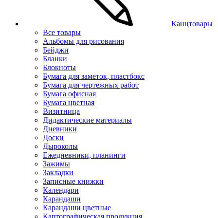
Канцтовары
Все товары
Альбомы для рисования
Бейджи
Бланки
Блокноты
Бумага для заметок, пластбокс
Бумага для чертежных работ
Бумага офисная
Бумага цветная
Визитница
Дидактические материалы
Дневники
Доски
Дыроколы
Ежедневники, планинги
Зажимы
Закладки
Записные книжки
Календари
Карандаши
Карандаши цветные
Картографическая продукция