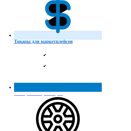
Товары для маркетплейсов
Реестр МинПромТорга