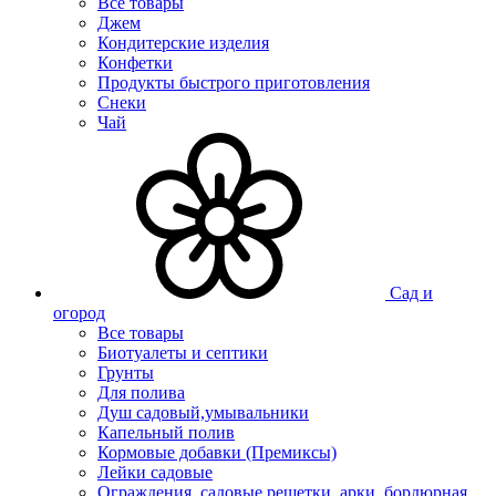
Все товары
Джем
Кондитерские изделия
Конфетки
Продукты быстрого приготовления
Снеки
Чай
Сад и
огород
Все товары
Биотуалеты и септики
Грунты
Для полива
Душ садовый,умывальники
Капельный полив
Кормовые добавки (Премиксы)
Лейки садовые
Ограждения, садовые решетки, арки, бордюрная