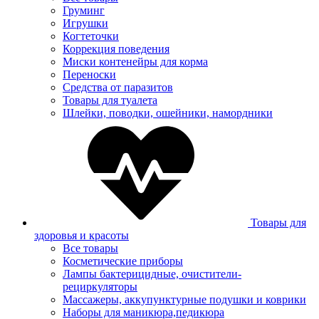
Груминг
Игрушки
Когтеточки
Коррекция поведения
Миски контенейры для корма
Переноски
Средства от паразитов
Товары для туалета
Шлейки, поводки, ошейники, намордники
Товары для
здоровья и красоты
Все товары
Косметические приборы
Лампы бактерицидные, очистители-
рециркуляторы
Массажеры, аккупунктурные подушки и коврики
Наборы для маникюра,педикюра