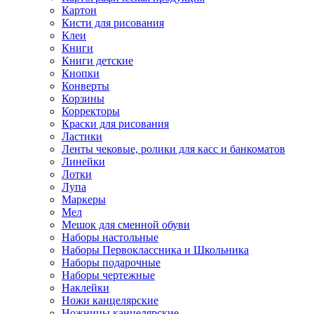
Картон
Кисти для рисования
Клеи
Книги
Книги детские
Кнопки
Конверты
Корзины
Корректоры
Краски для рисования
Ластики
Ленты чековые, ролики для касс и банкоматов
Линейки
Лотки
Лупа
Маркеры
Мел
Мешок для сменной обуви
Наборы настольные
Наборы Первоклассника и Школьника
Наборы подарочные
Наборы чертежные
Наклейки
Ножи канцелярские
Ножницы канцелярские