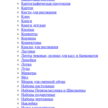
Картографическая продукция
Картон
Кисти для рисования
Клеи
Книги
Книги детские
Кнопки
Конверты
Корзины
Корректоры
Краски для рисования
Ластики
Ленты чековые, ролики для касс и банкоматов
Линейки
Лотки
Лупа
Маркеры
Мел
Мешок для сменной обуви
Наборы настольные
Наборы Первоклассника и Школьника
Наборы подарочные
Наборы чертежные
Наклейки
Ножи канцелярские