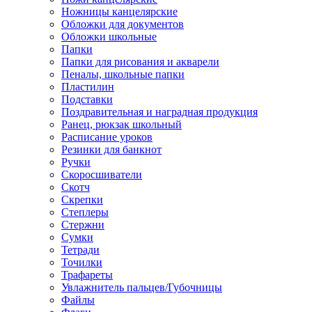
Ножницы канцелярские
Обложки для документов
Обложки школьные
Папки
Папки для рисования и акварели
Пеналы, школьные папки
Пластилин
Подставки
Поздравительная и наградная продукция
Ранец, рюкзак школьный
Расписание уроков
Резинки для банкнот
Ручки
Скоросшиватели
Скотч
Скрепки
Степлеры
Стержни
Сумки
Тетради
Точилки
Трафареты
Увлажнитель пальцев/Губочницы
Файлы