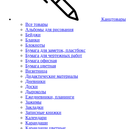
Канцтовары
Все товары
Альбомы для рисования
Бейджи
Бланки
Блокноты
Бумага для заметок, пластбокс
Бумага для чертежных работ
Бумага офисная
Бумага цветная
Визитница
Дидактические материалы
Дневники
Доски
Дыроколы
Ежедневники, планинги
Зажимы
Закладки
Записные книжки
Календари
Карандаши
Карандаши цветные