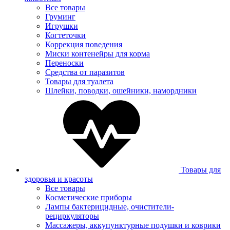
Все товары
Груминг
Игрушки
Когтеточки
Коррекция поведения
Миски контенейры для корма
Переноски
Средства от паразитов
Товары для туалета
Шлейки, поводки, ошейники, намордники
Товары для
здоровья и красоты
Все товары
Косметические приборы
Лампы бактерицидные, очистители-
рециркуляторы
Массажеры, аккупунктурные подушки и коврики