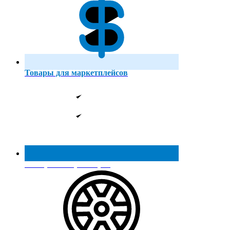
Товары для маркетплейсов
Реестр МинПромТорга