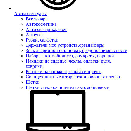
Автоаксессуары
Все товары
Автокосметика
Автоэлектрика, свет
Аптечка
Губки, салфетки
Держатели моб.устройств,органайзеры
Знак аварийной остановки, средства безопасности
Наборы автомобилиста, домкраты, воронки
Накидки на сиденье, чехлы, оплетки руля,
коврики.
Резинки на багажн.органайз.и прочее
Солнцезащитные шторы,тонировочная пленка
Щетки
Щетки стеклоочистителя автомобильные