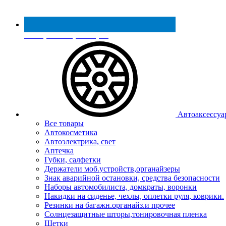
Реестр МинПромТорга
Автоаксессуа
Все товары
Автокосметика
Автоэлектрика, свет
Аптечка
Губки, салфетки
Держатели моб.устройств,органайзеры
Знак аварийной остановки, средства безопасности
Наборы автомобилиста, домкраты, воронки
Накидки на сиденье, чехлы, оплетки руля, коврики.
Резинки на багажн.органайз.и прочее
Солнцезащитные шторы,тонировочная пленка
Щетки