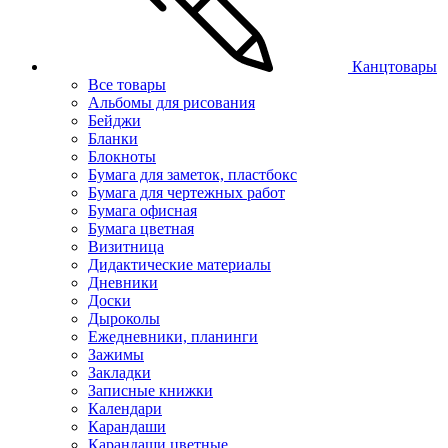
Канцтовары
Все товары
Альбомы для рисования
Бейджи
Бланки
Блокноты
Бумага для заметок, пластбокс
Бумага для чертежных работ
Бумага офисная
Бумага цветная
Визитница
Дидактические материалы
Дневники
Доски
Дыроколы
Ежедневники, планинги
Зажимы
Закладки
Записные книжки
Календари
Карандаши
Карандаши цветные