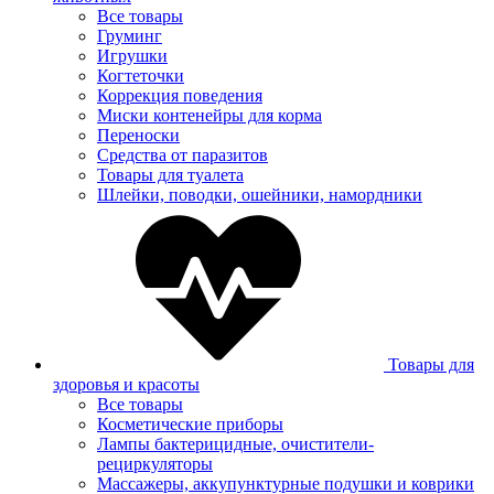
Все товары
Груминг
Игрушки
Когтеточки
Коррекция поведения
Миски контенейры для корма
Переноски
Средства от паразитов
Товары для туалета
Шлейки, поводки, ошейники, намордники
Товары для
здоровья и красоты
Все товары
Косметические приборы
Лампы бактерицидные, очистители-
рециркуляторы
Массажеры, аккупунктурные подушки и коврики