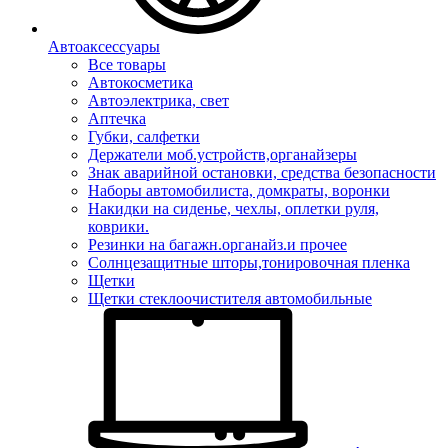
Автоаксессуары
Все товары
Автокосметика
Автоэлектрика, свет
Аптечка
Губки, салфетки
Держатели моб.устройств,органайзеры
Знак аварийной остановки, средства безопасности
Наборы автомобилиста, домкраты, воронки
Накидки на сиденье, чехлы, оплетки руля,
коврики.
Резинки на багажн.органайз.и прочее
Солнцезащитные шторы,тонировочная пленка
Щетки
Щетки стеклоочистителя автомобильные