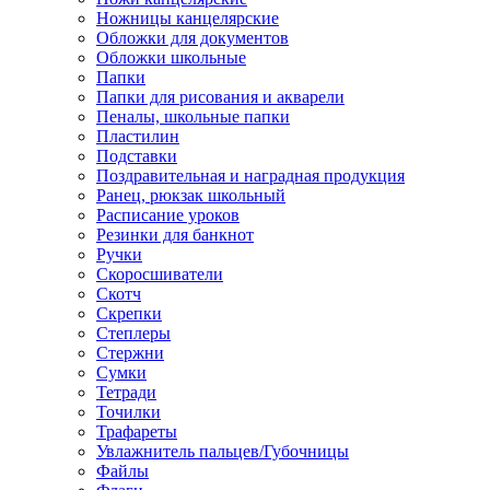
Ножницы канцелярские
Обложки для документов
Обложки школьные
Папки
Папки для рисования и акварели
Пеналы, школьные папки
Пластилин
Подставки
Поздравительная и наградная продукция
Ранец, рюкзак школьный
Расписание уроков
Резинки для банкнот
Ручки
Скоросшиватели
Скотч
Скрепки
Степлеры
Стержни
Сумки
Тетради
Точилки
Трафареты
Увлажнитель пальцев/Губочницы
Файлы