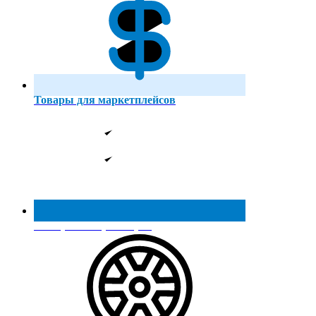
Товары для маркетплейсов
Реестр МинПромТорга