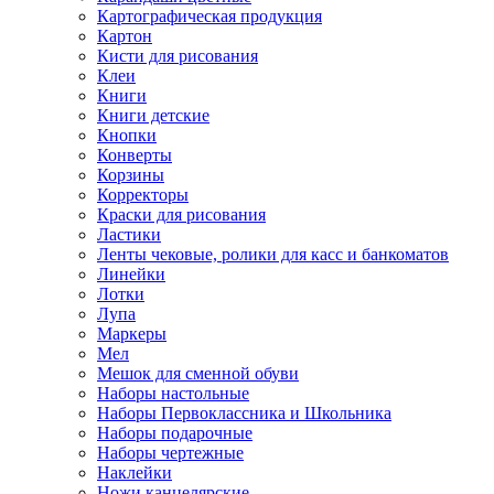
Картографическая продукция
Картон
Кисти для рисования
Клеи
Книги
Книги детские
Кнопки
Конверты
Корзины
Корректоры
Краски для рисования
Ластики
Ленты чековые, ролики для касс и банкоматов
Линейки
Лотки
Лупа
Маркеры
Мел
Мешок для сменной обуви
Наборы настольные
Наборы Первоклассника и Школьника
Наборы подарочные
Наборы чертежные
Наклейки
Ножи канцелярские