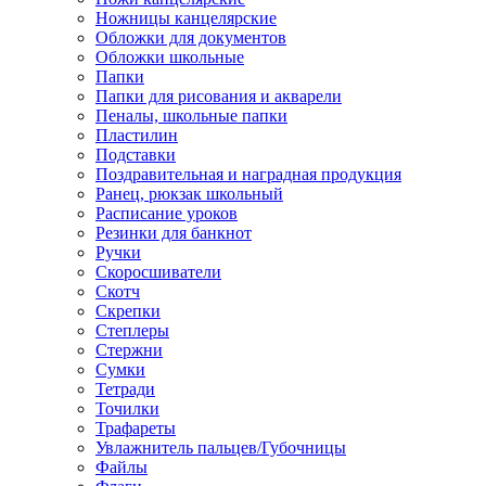
Ножницы канцелярские
Обложки для документов
Обложки школьные
Папки
Папки для рисования и акварели
Пеналы, школьные папки
Пластилин
Подставки
Поздравительная и наградная продукция
Ранец, рюкзак школьный
Расписание уроков
Резинки для банкнот
Ручки
Скоросшиватели
Скотч
Скрепки
Степлеры
Стержни
Сумки
Тетради
Точилки
Трафареты
Увлажнитель пальцев/Губочницы
Файлы