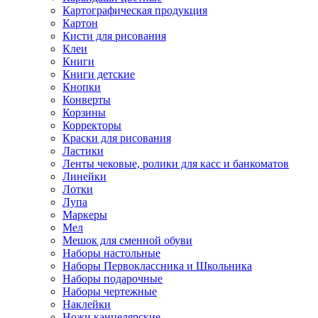
Картографическая продукция
Картон
Кисти для рисования
Клеи
Книги
Книги детские
Кнопки
Конверты
Корзины
Корректоры
Краски для рисования
Ластики
Ленты чековые, ролики для касс и банкоматов
Линейки
Лотки
Лупа
Маркеры
Мел
Мешок для сменной обуви
Наборы настольные
Наборы Первоклассника и Школьника
Наборы подарочные
Наборы чертежные
Наклейки
Ножи канцелярские