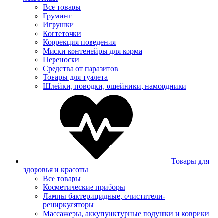
Все товары
Груминг
Игрушки
Когтеточки
Коррекция поведения
Миски контенейры для корма
Переноски
Средства от паразитов
Товары для туалета
Шлейки, поводки, ошейники, намордники
Товары для
здоровья и красоты
Все товары
Косметические приборы
Лампы бактерицидные, очистители-
рециркуляторы
Массажеры, аккупунктурные подушки и коврики