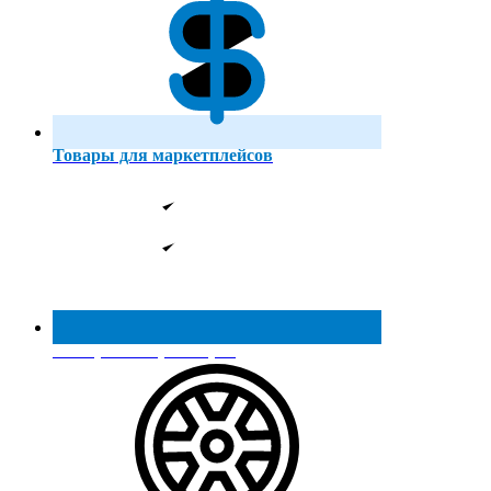
Товары для маркетплейсов
Реестр МинПромТорга