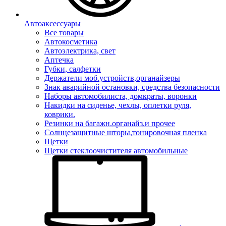
Автоаксессуары
Все товары
Автокосметика
Автоэлектрика, свет
Аптечка
Губки, салфетки
Держатели моб.устройств,органайзеры
Знак аварийной остановки, средства безопасности
Наборы автомобилиста, домкраты, воронки
Накидки на сиденье, чехлы, оплетки руля,
коврики.
Резинки на багажн.органайз.и прочее
Солнцезащитные шторы,тонировочная пленка
Щетки
Щетки стеклоочистителя автомобильные