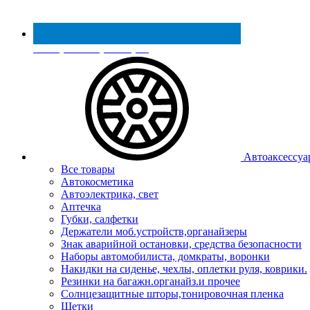
Реестр МинПромТорга
Автоаксессуа
Все товары
Автокосметика
Автоэлектрика, свет
Аптечка
Губки, салфетки
Держатели моб.устройств,органайзеры
Знак аварийной остановки, средства безопасности
Наборы автомобилиста, домкраты, воронки
Накидки на сиденье, чехлы, оплетки руля, коврики.
Резинки на багажн.органайз.и прочее
Солнцезащитные шторы,тонировочная пленка
Щетки