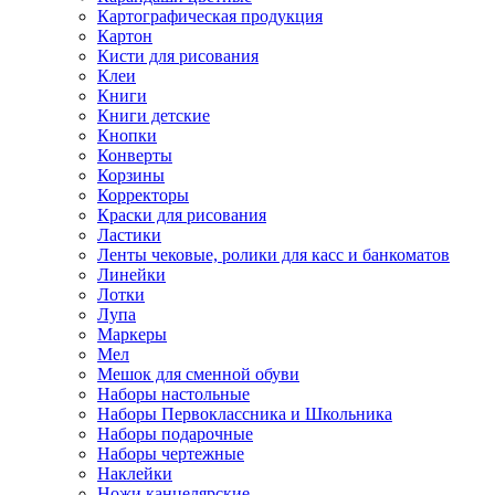
Картографическая продукция
Картон
Кисти для рисования
Клеи
Книги
Книги детские
Кнопки
Конверты
Корзины
Корректоры
Краски для рисования
Ластики
Ленты чековые, ролики для касс и банкоматов
Линейки
Лотки
Лупа
Маркеры
Мел
Мешок для сменной обуви
Наборы настольные
Наборы Первоклассника и Школьника
Наборы подарочные
Наборы чертежные
Наклейки
Ножи канцелярские