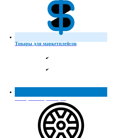
Товары для маркетплейсов
Реестр МинПромТорга