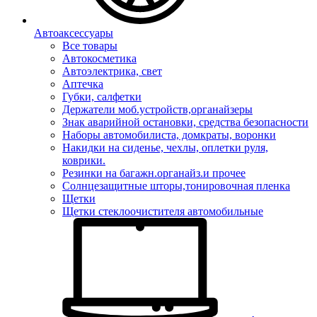
Автоаксессуары
Все товары
Автокосметика
Автоэлектрика, свет
Аптечка
Губки, салфетки
Держатели моб.устройств,органайзеры
Знак аварийной остановки, средства безопасности
Наборы автомобилиста, домкраты, воронки
Накидки на сиденье, чехлы, оплетки руля,
коврики.
Резинки на багажн.органайз.и прочее
Солнцезащитные шторы,тонировочная пленка
Щетки
Щетки стеклоочистителя автомобильные