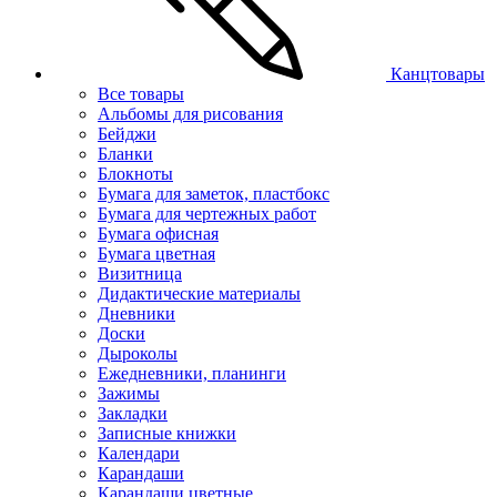
Канцтовары
Все товары
Альбомы для рисования
Бейджи
Бланки
Блокноты
Бумага для заметок, пластбокс
Бумага для чертежных работ
Бумага офисная
Бумага цветная
Визитница
Дидактические материалы
Дневники
Доски
Дыроколы
Ежедневники, планинги
Зажимы
Закладки
Записные книжки
Календари
Карандаши
Карандаши цветные