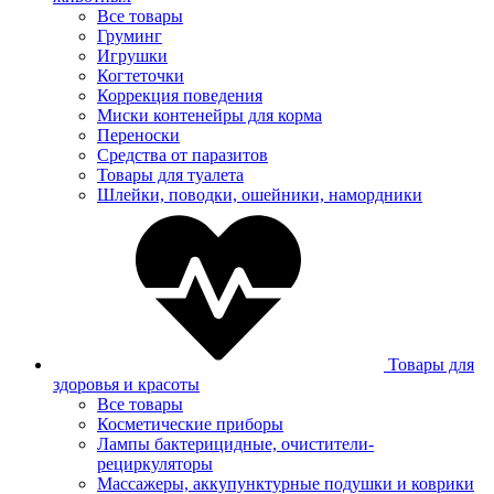
Все товары
Груминг
Игрушки
Когтеточки
Коррекция поведения
Миски контенейры для корма
Переноски
Средства от паразитов
Товары для туалета
Шлейки, поводки, ошейники, намордники
Товары для
здоровья и красоты
Все товары
Косметические приборы
Лампы бактерицидные, очистители-
рециркуляторы
Массажеры, аккупунктурные подушки и коврики