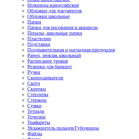
Ножницы канцелярские
Обложки для документов
Обложки школьные
Папки
Папки для рисования и акварели
Пеналы, школьные папки
Пластилин
Подставки
Поздравительная и наградная продукция
Ранец, рюкзак школьный
Расписание уроков
Резинки для банкнот
Ручки
Скоросшиватели
Скотч
Скрепки
Степлеры
Стержни
Сумки
Тетради
Точилки
Трафареты
Увлажнитель пальцев/Губочницы
Файлы