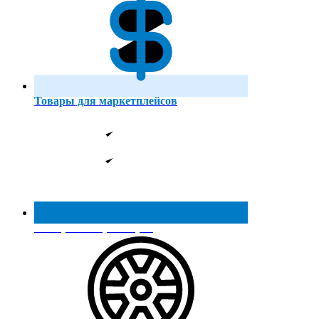
Товары для маркетплейсов
Реестр МинПромТорга