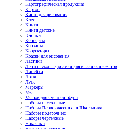
Картографическая продукция
Картон
Кисти для рисования
Клеи
Книги
Книги детские
Кнопки
Конверты
Корзины
Корректоры
Краски для рисования
Ластики
Ленты чековые, ролики для касс и банкоматов
Линейки
Лотки
Лупа
Маркеры
Мел
Мешок для сменной обуви
Наборы настольные
Наборы Первоклассника и Школьника
Наборы подарочные
Наборы чертежные
Наклейки
Ножи канцелярские