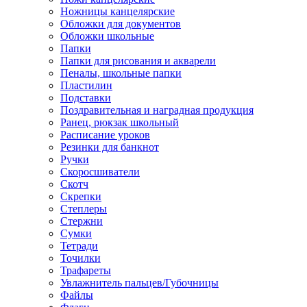
Ножницы канцелярские
Обложки для документов
Обложки школьные
Папки
Папки для рисования и акварели
Пеналы, школьные папки
Пластилин
Подставки
Поздравительная и наградная продукция
Ранец, рюкзак школьный
Расписание уроков
Резинки для банкнот
Ручки
Скоросшиватели
Скотч
Скрепки
Степлеры
Стержни
Сумки
Тетради
Точилки
Трафареты
Увлажнитель пальцев/Губочницы
Файлы