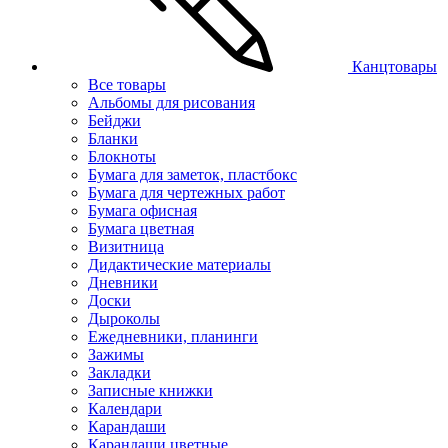
Канцтовары
Все товары
Альбомы для рисования
Бейджи
Бланки
Блокноты
Бумага для заметок, пластбокс
Бумага для чертежных работ
Бумага офисная
Бумага цветная
Визитница
Дидактические материалы
Дневники
Доски
Дыроколы
Ежедневники, планинги
Зажимы
Закладки
Записные книжки
Календари
Карандаши
Карандаши цветные