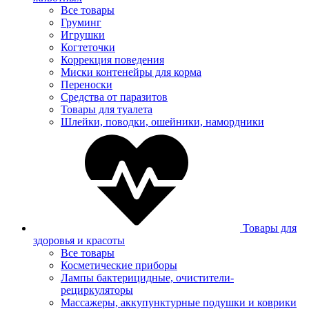
Все товары
Груминг
Игрушки
Когтеточки
Коррекция поведения
Миски контенейры для корма
Переноски
Средства от паразитов
Товары для туалета
Шлейки, поводки, ошейники, намордники
Товары для
здоровья и красоты
Все товары
Косметические приборы
Лампы бактерицидные, очистители-
рециркуляторы
Массажеры, аккупунктурные подушки и коврики