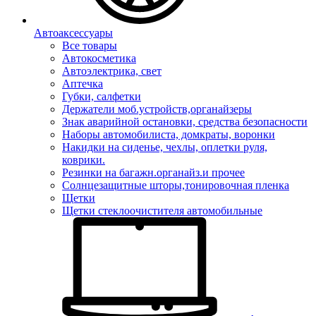
Автоаксессуары
Все товары
Автокосметика
Автоэлектрика, свет
Аптечка
Губки, салфетки
Держатели моб.устройств,органайзеры
Знак аварийной остановки, средства безопасности
Наборы автомобилиста, домкраты, воронки
Накидки на сиденье, чехлы, оплетки руля,
коврики.
Резинки на багажн.органайз.и прочее
Солнцезащитные шторы,тонировочная пленка
Щетки
Щетки стеклоочистителя автомобильные