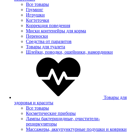
Все товары
Груминг
Игрушки
Когтеточки
Коррекция поведения
Миски контенейры для корма
Переноски
Средства от паразитов
Товары для туалета
Шлейки, поводки, ошейники, намордники
Товары для
здоровья и красоты
Все товары
Косметические приборы
Лампы бактерицидные, очистители-
рециркуляторы
Массажеры, аккупунктурные подушки и коврики