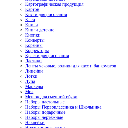
Картографическая продукция
Картон
Кисти для рисования
Клеи
Книги
Книги детские
Кнопки
Конверты
Корзины
Корректоры
Краски для рисования
Ластики
Ленты чековые, ролики для касс и банкоматов
Линейки
Лотки
Лупа
Маркеры
Мел
Мешок для сменной обуви
Наборы настольные
Наборы Первоклассника и Школьника
Наборы подарочные
Наборы чертежные
Наклейки
Ножи канцелярские