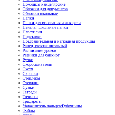
Ножницы канцелярские
Обложки для документов
Обложки школьные
Папки
Папки для рисования и акварели
Пеналы, школьные папки
Пластилин
Подставки
Поздравительная и наградная продукция
Ранец, рюкзак школьный
Расписание уроков
Резинки для банкнот
Ручки
Скоросшиватели
Скотч
Скрепки
Степлеры
Стержни
Сумки
Тетради
Точилки
Трафареты
Увлажнитель пальцев/Губочницы
Файлы