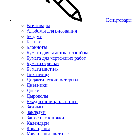
Канцтовары
Все товары
Альбомы для рисования
Бейджи
Бланки
Блокноты
Бумага для заметок, пластбокс
Бумага для чертежных работ
Бумага офисная
Бумага цветная
Визитница
Дидактические материалы
Дневники
Доски
Дыроколы
Ежедневники, планинги
Зажимы
Закладки
Записные книжки
Календари
Карандаши
Карандаши цветные