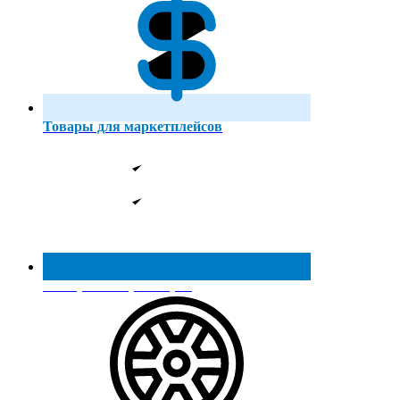
Товары для маркетплейсов
Реестр МинПромТорга