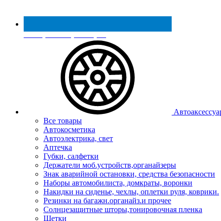
Реестр МинПромТорга
Автоаксессуа
Все товары
Автокосметика
Автоэлектрика, свет
Аптечка
Губки, салфетки
Держатели моб.устройств,органайзеры
Знак аварийной остановки, средства безопасности
Наборы автомобилиста, домкраты, воронки
Накидки на сиденье, чехлы, оплетки руля, коврики.
Резинки на багажн.органайз.и прочее
Солнцезащитные шторы,тонировочная пленка
Щетки