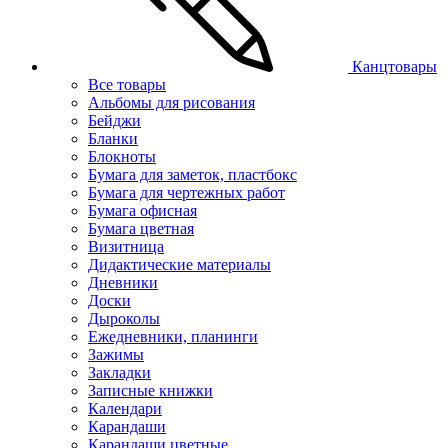
Канцтовары
Все товары
Альбомы для рисования
Бейджи
Бланки
Блокноты
Бумага для заметок, пластбокс
Бумага для чертежных работ
Бумага офисная
Бумага цветная
Визитница
Дидактические материалы
Дневники
Доски
Дыроколы
Ежедневники, планинги
Зажимы
Закладки
Записные книжки
Календари
Карандаши
Карандаши цветные