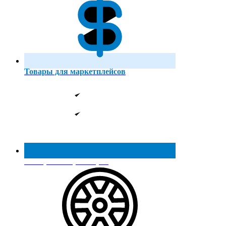
Товары для маркетплейсов
Реестр МинПромТорга