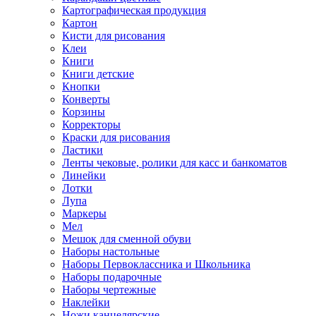
Картографическая продукция
Картон
Кисти для рисования
Клеи
Книги
Книги детские
Кнопки
Конверты
Корзины
Корректоры
Краски для рисования
Ластики
Ленты чековые, ролики для касс и банкоматов
Линейки
Лотки
Лупа
Маркеры
Мел
Мешок для сменной обуви
Наборы настольные
Наборы Первоклассника и Школьника
Наборы подарочные
Наборы чертежные
Наклейки
Ножи канцелярские