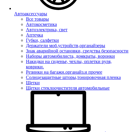
Автоаксессуары
Все товары
Автокосметика
Автоэлектрика, свет
Аптечка
Губки, салфетки
Держатели моб.устройств,органайзеры
Знак аварийной остановки, средства безопасности
Наборы автомобилиста, домкраты, воронки
Накидки на сиденье, чехлы, оплетки руля,
коврики.
Резинки на багажн.органайз.и прочее
Солнцезащитные шторы,тонировочная пленка
Щетки
Щетки стеклоочистителя автомобильные