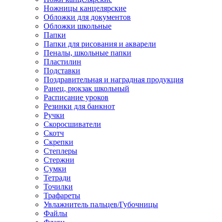
Ножницы канцелярские
Обложки для документов
Обложки школьные
Папки
Папки для рисования и акварели
Пеналы, школьные папки
Пластилин
Подставки
Поздравительная и наградная продукция
Ранец, рюкзак школьный
Расписание уроков
Резинки для банкнот
Ручки
Скоросшиватели
Скотч
Скрепки
Степлеры
Стержни
Сумки
Тетради
Точилки
Трафареты
Увлажнитель пальцев/Губочницы
Файлы