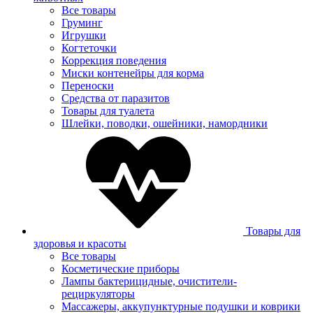
Все товары
Груминг
Игрушки
Когтеточки
Коррекция поведения
Миски контенейры для корма
Переноски
Средства от паразитов
Товары для туалета
Шлейки, поводки, ошейники, намордники
Товары для
здоровья и красоты
Все товары
Косметические приборы
Лампы бактерицидные, очистители-
рециркуляторы
Массажеры, аккупунктурные подушки и коврики