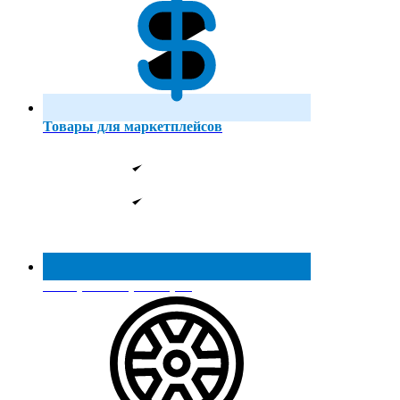
Товары для маркетплейсов
Реестр МинПромТорга