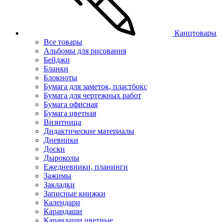
Канцтовары
Все товары
Альбомы для рисования
Бейджи
Бланки
Блокноты
Бумага для заметок, пластбокс
Бумага для чертежных работ
Бумага офисная
Бумага цветная
Визитница
Дидактические материалы
Дневники
Доски
Дыроколы
Ежедневники, планинги
Зажимы
Закладки
Записные книжки
Календари
Карандаши
Карандаши цветные