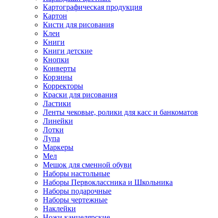
Картографическая продукция
Картон
Кисти для рисования
Клеи
Книги
Книги детские
Кнопки
Конверты
Корзины
Корректоры
Краски для рисования
Ластики
Ленты чековые, ролики для касс и банкоматов
Линейки
Лотки
Лупа
Маркеры
Мел
Мешок для сменной обуви
Наборы настольные
Наборы Первоклассника и Школьника
Наборы подарочные
Наборы чертежные
Наклейки
Ножи канцелярские