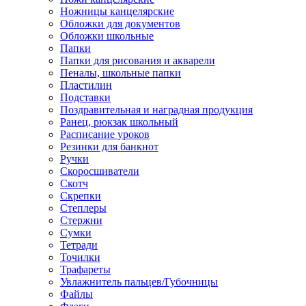
Ножницы канцелярские
Обложки для документов
Обложки школьные
Папки
Папки для рисования и акварели
Пеналы, школьные папки
Пластилин
Подставки
Поздравительная и наградная продукция
Ранец, рюкзак школьный
Расписание уроков
Резинки для банкнот
Ручки
Скоросшиватели
Скотч
Скрепки
Степлеры
Стержни
Сумки
Тетради
Точилки
Трафареты
Увлажнитель пальцев/Губочницы
Файлы