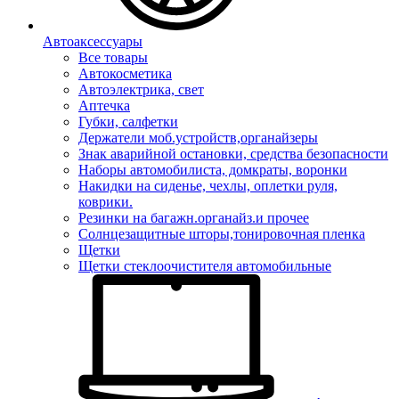
Автоаксессуары
Все товары
Автокосметика
Автоэлектрика, свет
Аптечка
Губки, салфетки
Держатели моб.устройств,органайзеры
Знак аварийной остановки, средства безопасности
Наборы автомобилиста, домкраты, воронки
Накидки на сиденье, чехлы, оплетки руля,
коврики.
Резинки на багажн.органайз.и прочее
Солнцезащитные шторы,тонировочная пленка
Щетки
Щетки стеклоочистителя автомобильные