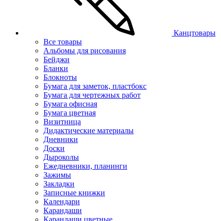
Канцтовары
Все товары
Альбомы для рисования
Бейджи
Бланки
Блокноты
Бумага для заметок, пластбокс
Бумага для чертежных работ
Бумага офисная
Бумага цветная
Визитница
Дидактические материалы
Дневники
Доски
Дыроколы
Ежедневники, планинги
Зажимы
Закладки
Записные книжки
Календари
Карандаши
Карандаши цветные