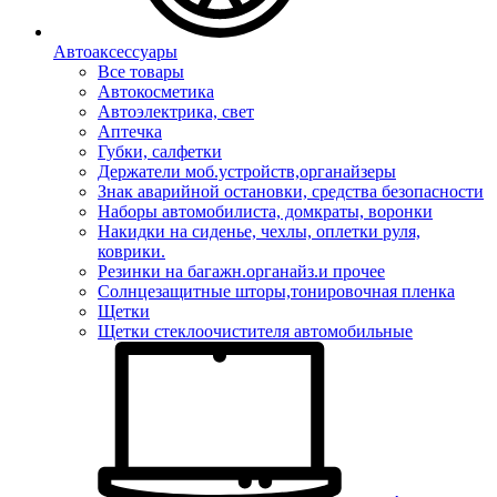
Автоаксессуары
Все товары
Автокосметика
Автоэлектрика, свет
Аптечка
Губки, салфетки
Держатели моб.устройств,органайзеры
Знак аварийной остановки, средства безопасности
Наборы автомобилиста, домкраты, воронки
Накидки на сиденье, чехлы, оплетки руля,
коврики.
Резинки на багажн.органайз.и прочее
Солнцезащитные шторы,тонировочная пленка
Щетки
Щетки стеклоочистителя автомобильные