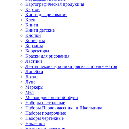
Картографическая продукция
Картон
Кисти для рисования
Клеи
Книги
Книги детские
Кнопки
Конверты
Корзины
Корректоры
Краски для рисования
Ластики
Ленты чековые, ролики для касс и банкоматов
Линейки
Лотки
Лупа
Маркеры
Мел
Мешок для сменной обуви
Наборы настольные
Наборы Первоклассника и Школьника
Наборы подарочные
Наборы чертежные
Наклейки
Ножи канцелярские