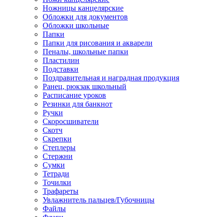
Ножницы канцелярские
Обложки для документов
Обложки школьные
Папки
Папки для рисования и акварели
Пеналы, школьные папки
Пластилин
Подставки
Поздравительная и наградная продукция
Ранец, рюкзак школьный
Расписание уроков
Резинки для банкнот
Ручки
Скоросшиватели
Скотч
Скрепки
Степлеры
Стержни
Сумки
Тетради
Точилки
Трафареты
Увлажнитель пальцев/Губочницы
Файлы