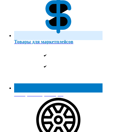
Товары для маркетплейсов
Реестр МинПромТорга