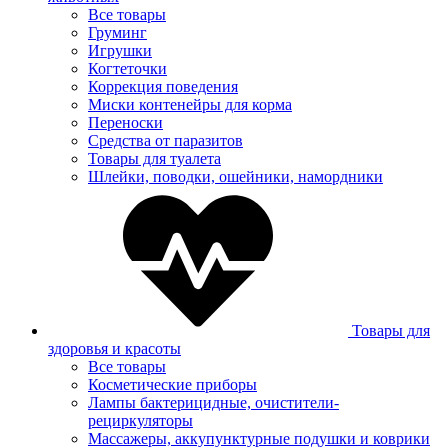
Все товары
Груминг
Игрушки
Когтеточки
Коррекция поведения
Миски контенейры для корма
Переноски
Средства от паразитов
Товары для туалета
Шлейки, поводки, ошейники, намордники
Товары для
здоровья и красоты
Все товары
Косметические приборы
Лампы бактерицидные, очистители-
рециркуляторы
Массажеры, аккупунктурные подушки и коврики