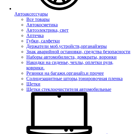
Автоаксессуары
Все товары
Автокосметика
Автоэлектрика, свет
Аптечка
Губки, салфетки
Держатели моб.устройств,органайзеры
Знак аварийной остановки, средства безопасности
Наборы автомобилиста, домкраты, воронки
Накидки на сиденье, чехлы, оплетки руля,
коврики.
Резинки на багажн.органайз.и прочее
Солнцезащитные шторы,тонировочная пленка
Щетки
Щетки стеклоочистителя автомобильные