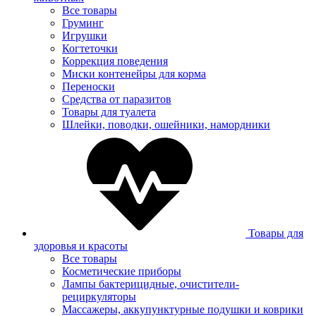
Все товары
Груминг
Игрушки
Когтеточки
Коррекция поведения
Миски контенейры для корма
Переноски
Средства от паразитов
Товары для туалета
Шлейки, поводки, ошейники, намордники
Товары для
здоровья и красоты
Все товары
Косметические приборы
Лампы бактерицидные, очистители-
рециркуляторы
Массажеры, аккупунктурные подушки и коврики