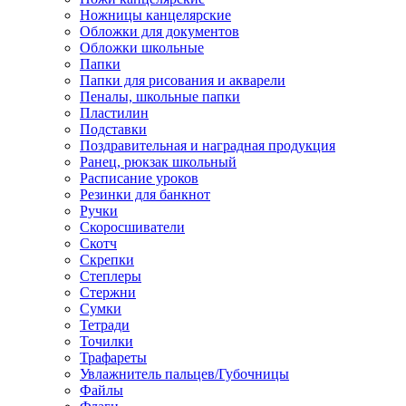
Ножницы канцелярские
Обложки для документов
Обложки школьные
Папки
Папки для рисования и акварели
Пеналы, школьные папки
Пластилин
Подставки
Поздравительная и наградная продукция
Ранец, рюкзак школьный
Расписание уроков
Резинки для банкнот
Ручки
Скоросшиватели
Скотч
Скрепки
Степлеры
Стержни
Сумки
Тетради
Точилки
Трафареты
Увлажнитель пальцев/Губочницы
Файлы