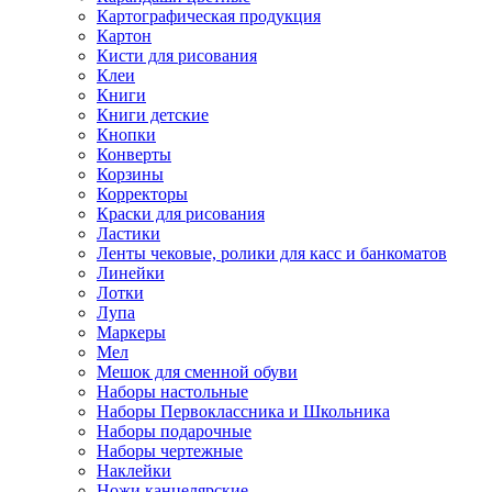
Картографическая продукция
Картон
Кисти для рисования
Клеи
Книги
Книги детские
Кнопки
Конверты
Корзины
Корректоры
Краски для рисования
Ластики
Ленты чековые, ролики для касс и банкоматов
Линейки
Лотки
Лупа
Маркеры
Мел
Мешок для сменной обуви
Наборы настольные
Наборы Первоклассника и Школьника
Наборы подарочные
Наборы чертежные
Наклейки
Ножи канцелярские