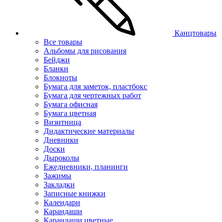
Канцтовары
Все товары
Альбомы для рисования
Бейджи
Бланки
Блокноты
Бумага для заметок, пластбокс
Бумага для чертежных работ
Бумага офисная
Бумага цветная
Визитница
Дидактические материалы
Дневники
Доски
Дыроколы
Ежедневники, планинги
Зажимы
Закладки
Записные книжки
Календари
Карандаши
Карандаши цветные