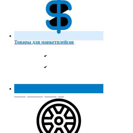
Товары для маркетплейсов
Реестр МинПромТорга